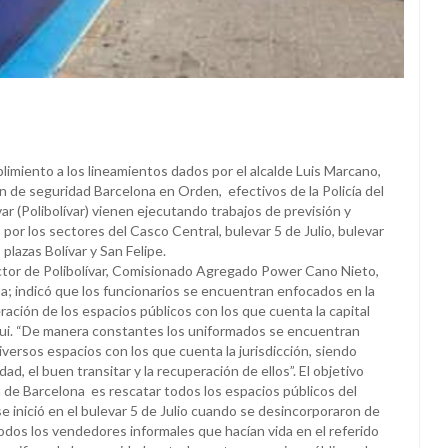
miento a los lineamientos dados por el alcalde Luis Marcano,
n de seguridad Barcelona en Orden, efectivos de la Policía del
ar (Polibolívar) vienen ejecutando trabajos de previsión y
por los sectores del Casco Central, bulevar 5 de Julio, bulevar
 plazas Bolívar y San Felipe.
rector de Polibolívar, Comisionado Agregado Power Cano Nieto,
a; indicó que los funcionarios se encuentran enfocados en la
ración de los espacios públicos con los que cuenta la capital
ui. “De manera constantes los uniformados se encuentran
versos espacios con los que cuenta la jurisdicción, siendo
ad, el buen transitar y la recuperación de ellos”. El objetivo
ía de Barcelona es rescatar todos los espacios públicos del
se inició en el bulevar 5 de Julio cuando se desincorporaron de
odos los vendedores informales que hacían vida en el referido