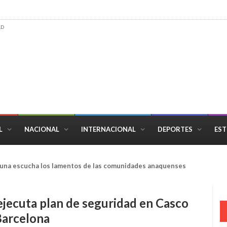
AD
L
NACIONAL
INTERNACIONAL
DEPORTES
EST
a alegre fiesta del gol en Anaco
 ejecuta plan de seguridad en Casco
Barcelona