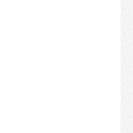
cías apresan a hombre que pretendía
Poliguanta puso tras las rejas 
ar equipos de aires acondicionados
sujetos que atracaron a una fam
/06/2019
07/06/2019
SUCESOS
LOCAL
LOCAL
esa Asocovea incumple con cobro del
Anuncian dotación de tres nue
e urbano en El Tigre
autobuses para la Uptjaa en El 
/06/2019
05/06/2019