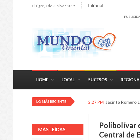
Intranet
El Tigre, 7 de Junio de 2019
PUBLICID
HOME
LOCAL
SUCESOS
REGIONA
LO MÁS RECIENTE
2:26 PM
Niños prenderán l
Polibolívar
MÁS LEÍDAS
Central de 