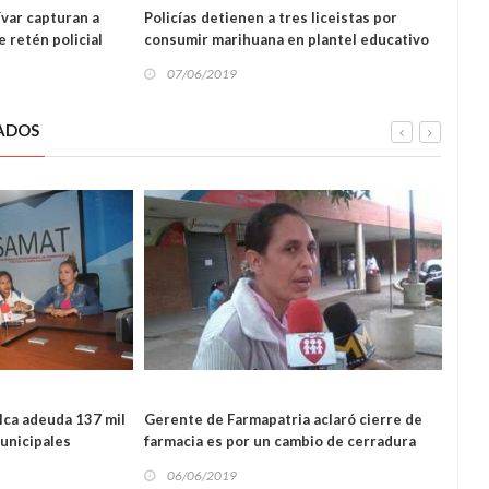
ívar capturan a
Policías detienen a tres liceistas por
Poli
 retén policial
consumir marihuana en plantel educativo
hurt
07/06/2019
07
ADOS
L
lca adeuda 137 mil
Gerente de Farmapatria aclaró cierre de
Empr
LOCAL
unicipales
farmacia es por un cambio de cerradura
pasaj
06/06/2019
06