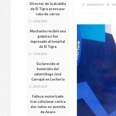
Director de la alcaldía
04/06/2019
43
de El Tigre preso por
robo de carros
15/04/2019
Muchacho recibió una
golpiza y fue
ingresado al hospital
de El Tigre
17/04/2019
Esclarecido el
homicidio del
odontólogo José
Carvajal en Lechería
28/05/2019
Fallece motorizado
tras colisionar contra
dos tubos en avenida
de Anaco