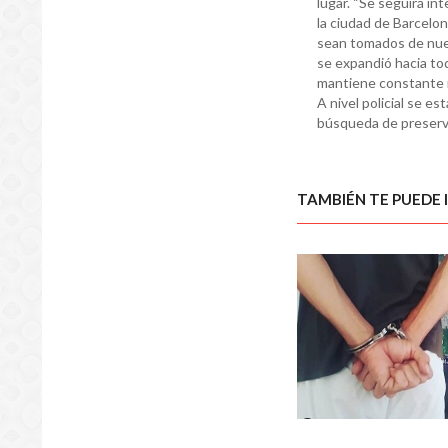
lugar. “Se seguirá in
la ciudad de Barcelon
sean tomados de nuev
se expandió hacia to
mantiene constante r
A nivel policial se es
búsqueda de preserva
TAMBIÉN TE PUEDE 
SUCES