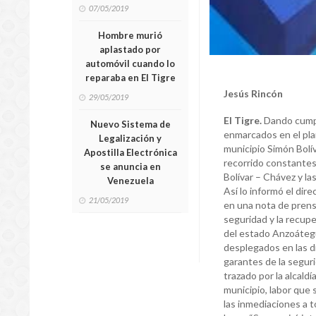
07/05/2019
Hombre murió
aplastado por
automóvil cuando lo
reparaba en El Tigre
Jesús Rincón
29/05/2019
El Tigre.
Dando cumpli
Nuevo Sistema de
enmarcados en el pla
Legalización y
municipio Simón Bolív
Apostilla Electrónica
recorrido constantes 
se anuncia en
Bolívar – Chávez y las
Venezuela
Así lo informó el di
21/05/2019
en una nota de prens
seguridad y la recupe
del estado Anzoáteg
desplegados en las di
garantes de la segurid
trazado por la alcald
municipio, labor que 
las inmediaciones a t