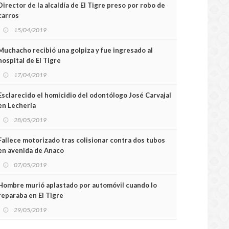
Director de la alcaldía de El Tigre preso por robo de
carros
15/04/2019
Muchacho recibió una golpiza y fue ingresado al
hospital de El Tigre
17/04/2019
Esclarecido el homicidio del odontólogo José Carvajal
en Lechería
28/05/2019
Fallece motorizado tras colisionar contra dos tubos
en avenida de Anaco
07/05/2019
Hombre murió aplastado por automóvil cuando lo
reparaba en El Tigre
29/05/2019