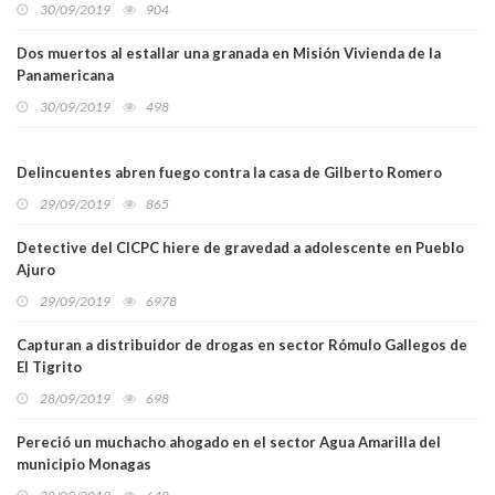
30/09/2019
904
Dos muertos al estallar una granada en Misión Vivienda de la
Panamericana
30/09/2019
498
Delincuentes abren fuego contra la casa de Gilberto Romero
29/09/2019
865
Detective del CICPC hiere de gravedad a adolescente en Pueblo
Ajuro
29/09/2019
6978
Capturan a distribuidor de drogas en sector Rómulo Gallegos de
El Tigrito
28/09/2019
698
Pereció un muchacho ahogado en el sector Agua Amarilla del
municipio Monagas