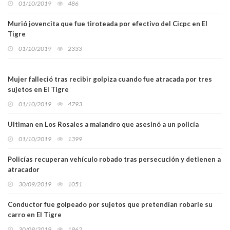
01/10/2019
486
Murió jovencita que fue tiroteada por efectivo del Cicpc en El
Tigre
01/10/2019
2333
Mujer falleció tras recibir golpiza cuando fue atracada por tres
sujetos en El Tigre
01/10/2019
4793
Ultiman en Los Rosales a malandro que asesinó a un policía
01/10/2019
1399
Policías recuperan vehículo robado tras persecución y detienen a
atracador
30/09/2019
1051
Conductor fue golpeado por sujetos que pretendían robarle su
carro en El Tigre
30/09/2019
1962