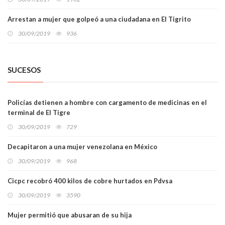
Arrestan a mujer que golpeó a una ciudadana en El Tigrito
30/09/2019
936
SUCESOS
Policías detienen a hombre con cargamento de medicinas en el
terminal de El Tigre
30/09/2019
729
Decapitaron a una mujer venezolana en México
30/09/2019
968
Cicpc recobró 400 kilos de cobre hurtados en Pdvsa
30/09/2019
3590
Mujer permitió que abusaran de su hija