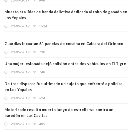
28/09/2019
648
Muerto era líder de banda delictiva dedicada al robo de ganado en
Los Yopales
28/09/2019
1524
Guardias incautan 61 panelas de cocaína en Caicara del Orinoco
28/09/2019
730
Una mujer lesionada dejó colisión entre dos vehículos en El Tigre
28/09/2019
748
De tres disparos fue ultimado un sujeto que enfrentó a policías
en Los Yopales
28/09/2019
624
Motorizado resultó muerto luego de estrellarse contra un
paredón en Las Casitas
28/09/2019
489