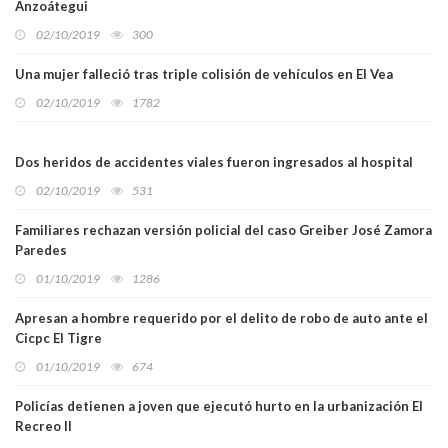
Anzoátegui
02/10/2019
300
Una mujer falleció tras triple colisión de vehículos en El Vea
02/10/2019
1782
Dos heridos de accidentes viales fueron ingresados al hospital
02/10/2019
531
Familiares rechazan versión policial del caso Greiber José Zamora
Paredes
01/10/2019
1286
Apresan a hombre requerido por el delito de robo de auto ante el
Cicpc El Tigre
01/10/2019
674
Policías detienen a joven que ejecutó hurto en la urbanización El
Recreo II