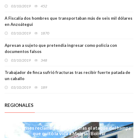
03/10/2019
452
A Fiscalía dos hombres que transportaban más de seis mil dólares
en Anzoátegui
03/10/2019
1870
Apresan a sujeto que pretendía ingresar como policía con
documentos falsos
03/10/2019
348
Trabajador de finca sufrió fracturas tras recibir fuerte patada de
un caballo
03/10/2019
189
REGIONALES
Anaquenses reclaman seguridad tras el ataque del hampa
que quitó la vida a Melesio Bolívar