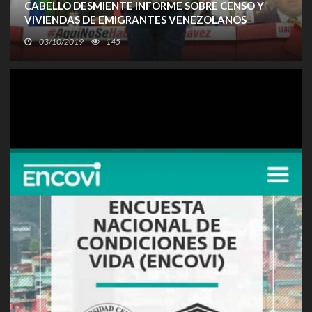
CABELLO DESMIENTE INFORME SOBRE CENSO Y
VIVIENDAS DE EMIGRANTES VENEZOLANOS
03/10/2019
145
Diosdado Cabello, primer vicepresidente del PSUV (Partido
Socialista Unido de Venezuela), satirizó “la opinión que ha
pretendido posicionar la derecha con respecto a las
viviendas en el país.”