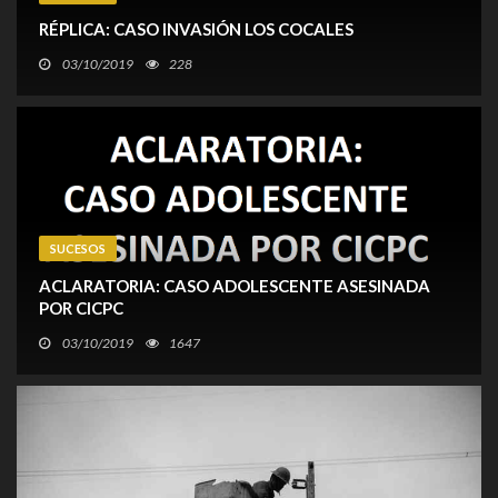
RÉPLICA: CASO INVASIÓN LOS COCALES
03/10/2019
228
En horas de la mañana, las personas acusadas ayer de haber
estado intentando invadir una casa en Los Cocales se
comunicaron con la redacción de Mundo Oriental, solicitando
una réplica a la denuncia que hicieron los vecinos del sector.
SUCESOS
ACLARATORIA: CASO ADOLESCENTE ASESINADA
POR CICPC
03/10/2019
1647
Propietarios de la Tasca El Abuelo aclararon a la redacción de
Mundo Oriental, que el suceso donde pereció Betania
Machado no ocurrió dentro de su establecimiento.