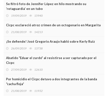
Se filtró foto de Jennifer López en hilo mostrando su
‘retaguardia’ en un tubo
19/09/2019
15940
Cicpc esclareció atroz crimen de un octogenario en Margarita
21/08/2019
14213
¡Se defiende! José Gregorio Araujo habló sobre Kerly Ruiz
26/09/2019
13738
Abatido “Eduar el zurdo” al resistirse a ser capturado por el
Cicpc
27/09/2019
12610
Por homicidio el Cicpc detuvo a dos integrantes de la banda
“cacha floja”
21/08/2019
11932