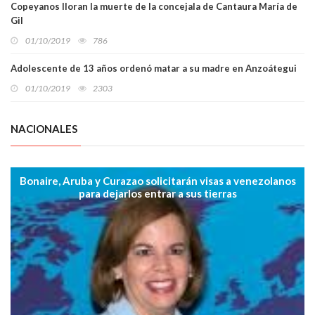
Copeyanos lloran la muerte de la concejala de Cantaura María de
Gil
01/10/2019
786
Adolescente de 13 años ordenó matar a su madre en Anzoátegui
01/10/2019
2303
NACIONALES
Bonaire, Aruba y Curazao solicitarán visas a venezolanos
para dejarlos entrar a sus tierras