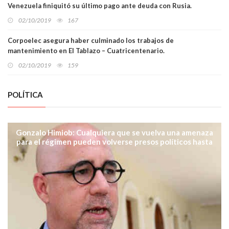
Venezuela finiquitó su último pago ante deuda con Rusia.
02/10/2019
167
Corpoelec asegura haber culminado los trabajos de
mantenimiento en El Tablazo – Cuatricentenario.
02/10/2019
159
POLÍTICA
Gonzalo Himiob: Cualquiera que se vuelva una amenaza
para el régimen pueden volverse presos políticos hasta
simpatizantes del mismo