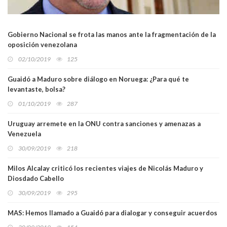
Gobierno Nacional se frota las manos ante la fragmentación de la
oposición venezolana
02/10/2019
125
Guaidó a Maduro sobre diálogo en Noruega: ¿Para qué te
levantaste, bolsa?
01/10/2019
287
Uruguay arremete en la ONU contra sanciones y amenazas a
Venezuela
30/09/2019
218
Milos Alcalay criticó los recientes viajes de Nicolás Maduro y
Diosdado Cabello
30/09/2019
295
MAS: Hemos llamado a Guaidó para dialogar y conseguir acuerdos