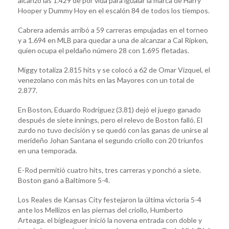
alcanzó las 1.429 de por vida para igualar la marca de Harry
Hooper y Dummy Hoy en el escalón 84 de todos los tiempos.
Cabrera además arribó a 59 carreras empujadas en el torneo
y a 1.694 en MLB para quedar a una de alcanzar a Cal Ripken,
quien ocupa el peldaño número 28 con 1.695 fletadas.
Miggy totaliza 2.815 hits y se colocó a 62 de Omar Vizquel, el
venezolano con más hits en las Mayores con un total de
2.877.
En Boston, Eduardo Rodríguez (3.81) dejó el juego ganado
después de siete innings, pero el relevo de Boston falló. El
zurdo no tuvo decisión y se quedó con las ganas de unirse al
merideño Johan Santana el segundo criollo con 20 triunfos
en una temporada.
E-Rod permitió cuatro hits, tres carreras y ponchó a siete.
Boston ganó a Baltimore 5-4.
Los Reales de Kansas City festejaron la última victoria 5-4
ante los Mellizos en las piernas del criollo, Humberto
Arteaga. el bigleaguer inició la novena entrada con doble y