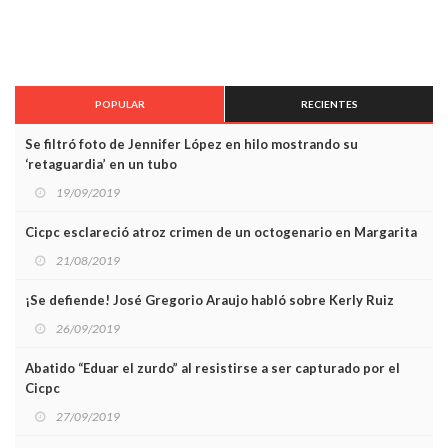
POPULAR
RECIENTES
Se filtró foto de Jennifer López en hilo mostrando su
‘retaguardia’ en un tubo
19/09/2019
Cicpc esclareció atroz crimen de un octogenario en Margarita
21/08/2019
¡Se defiende! José Gregorio Araujo habló sobre Kerly Ruiz
26/09/2019
Abatido “Eduar el zurdo” al resistirse a ser capturado por el
Cicpc
27/09/2019