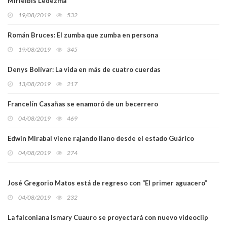
Mirielbis Ledezma
19/08/2019
532
Román Bruces: El zumba que zumba en persona
19/08/2019
345
Denys Bolívar: La vida en más de cuatro cuerdas
13/08/2019
217
Francelín Casañas se enamoró de un becerrero
04/08/2019
469
Edwin Mirabal viene rajando llano desde el estado Guárico
04/08/2019
274
José Gregorio Matos está de regreso con “El primer aguacero”
04/08/2019
232
La falconiana Ismary Cuauro se proyectará con nuevo videoclip