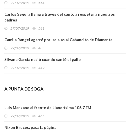
27/07/2019
554
Carlos Segura llama a través del canto a respetar a nuestros
padres
27/07/2019
561
Camila Rangel agarró por las alas al Gabancito de Diamante
27/07/2019
485
Silvana García nació cuando cantó el gallo
27/07/2019
449
A PUNTA DE SOGA
Luis Manzano al frente de Llanerísima 106.7 FM
27/07/2019
465
Nixon Bruces: pasa la página