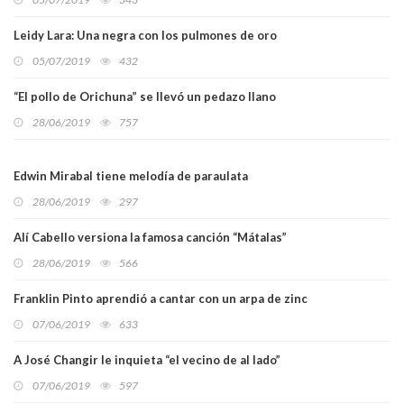
Leidy Lara: Una negra con los pulmones de oro
05/07/2019
432
“El pollo de Orichuna” se llevó un pedazo llano
28/06/2019
757
Edwin Mirabal tiene melodía de paraulata
28/06/2019
297
Alí Cabello versiona la famosa canción “Mátalas”
28/06/2019
566
Franklin Pinto aprendió a cantar con un arpa de zinc
07/06/2019
633
A José Changir le inquieta “el vecino de al lado”
07/06/2019
597