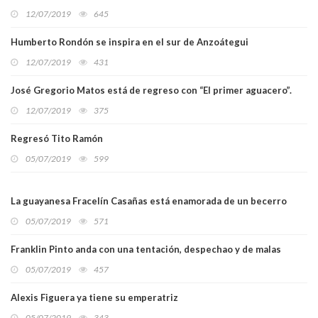
12/07/2019
645
Humberto Rondón se inspira en el sur de Anzoátegui
12/07/2019
431
José Gregorio Matos está de regreso con “El primer aguacero”.
12/07/2019
375
Regresó Tito Ramón
05/07/2019
599
La guayanesa Fracelín Casañas está enamorada de un becerro
05/07/2019
571
Franklin Pinto anda con una tentación, despechao y de malas
05/07/2019
457
Alexis Figuera ya tiene su emperatriz
05/07/2019
343