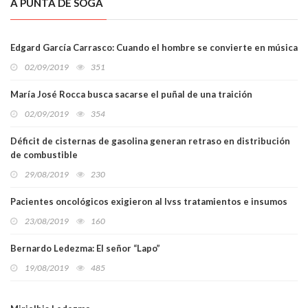
A PUNTA DE SOGA
Edgard García Carrasco: Cuando el hombre se convierte en música
02/09/2019
351
María José Rocca busca sacarse el puñal de una traición
02/09/2019
354
Déficit de cisternas de gasolina generan retraso en distribución
de combustible
29/08/2019
230
Pacientes oncológicos exigieron al Ivss tratamientos e insumos
23/08/2019
160
Bernardo Ledezma: El señor “Lapo”
19/08/2019
485