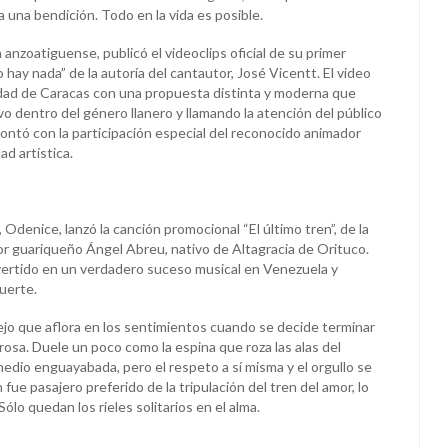
a una bendición. Todo en la vida es posible.
a anzoatiguense, publicó el videoclips oficial de su primer
o hay nada” de la autoría del cantautor, José Vicentt. El video
udad de Caracas con una propuesta distinta y moderna que
o dentro del género llanero y llamando la atención del público
n contó con la participación especial del reconocido animador
ad artística.
Odenice, lanzó la canción promocional “El último tren”, de la
or guariqueño Ángel Abreu, nativo de Altagracia de Orituco.
vertido en un verdadero suceso musical en Venezuela y
uerte.
lejo que aflora en los sentimientos cuando se decide terminar
osa. Duele un poco como la espina que roza las alas del
edio enguayabada, pero el respeto a sí misma y el orgullo se
fue pasajero preferido de la tripulación del tren del amor, lo
Sólo quedan los rieles solitarios en el alma.