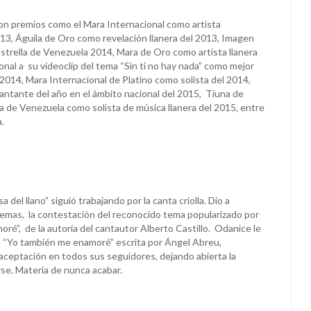
con premios como el Mara Internacional como artista
013, Águila de Oro como revelación llanera del 2013, Imagen
Estrella de Venezuela 2014, Mara de Oro como artista llanera
nal a su videoclip del tema “Sin ti no hay nada” como mejor
 2014, Mara Internacional de Platino como solista del 2014,
ntante del año en el ámbito nacional del 2015, Tiuna de
la de Venezuela como solista de música llanera del 2015, entre
a.
sa del llano” siguió trabajando por la canta criolla. Dio a
temas, la contestación del reconocido tema popularizado por
oré”, de la autoría del cantautor Alberto Castillo. Odanice le
a “Yo también me enamoré” escrita por Ángel Abreu,
ceptación en todos sus seguidores, dejando abierta la
rse. Materia de nunca acabar.