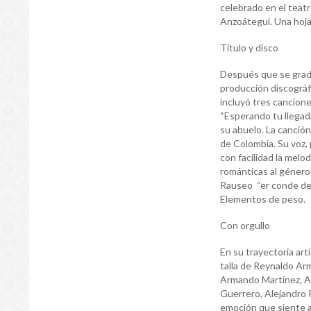
celebrado en el teat
Anzoátegui. Una hoja 
Título y disco
Después que se gradu
producción discográfic
incluyó tres canciones
“Esperando tu llegada
su abuelo. La canción 
de Colombia. Su voz,
con facilidad la melo
románticas al género 
Rauseo “er conde del
Elementos de peso.
Con orgullo
En su trayectoria art
talla de Reynaldo Arm
Armando Martínez, Al
Guerrero, Alejandro R
emoción que siente a