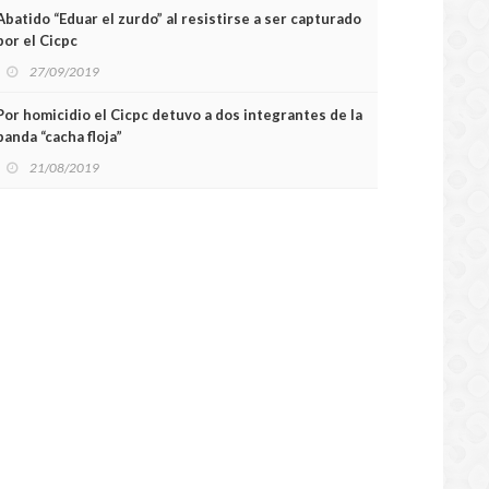
Abatido “Eduar el zurdo” al resistirse a ser capturado
por el Cicpc
27/09/2019
Por homicidio el Cicpc detuvo a dos integrantes de la
banda “cacha floja”
21/08/2019