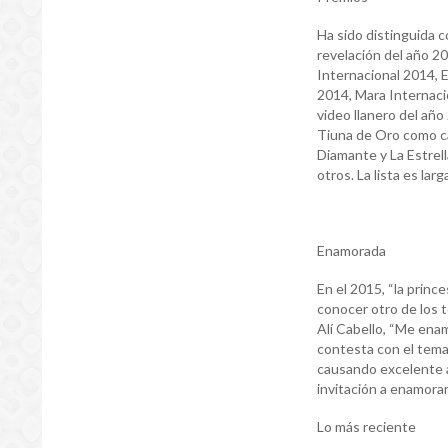
Ha sido distinguida 
revelación del año 2
Internacional 2014, 
2014, Mara Internacio
video llanero del año
Tiuna de Oro como ca
Diamante y La Estrel
otros. La lista es larg
Enamorada
En el 2015, “la prince
conocer otro de los 
Alí Cabello, “Me enam
contesta con el tem
causando excelente a
invitación a enamora
Lo más reciente