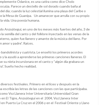
simplemente Odanice, es una catira como dice Cholo
cocuiza. Parece un destello de sol dorado cuando baña al
 del día; cuando la luz celestial ilumina una playa del Caribe o
de la Mesa de Guanipa. Un amanecer que arrulla con su propio
 la vida. Una poesía humana.
do Anzoátegui, en uno de los meses más fuertes del año, 3 de
la semilla del canto y del folklore inyectado en las venas de la
erno, quien fue llanero y amante de la música del llano. Por
an amor y padre”. Raíces.
e bandolinista y cuatrista. Le enseñó los primeros acordes
o y la ayudó a aprenderse las primeras canciones llaneras. El
 su nieta incursionara en el canto y “algún día grabara un
ra”. Sueño hecho realidad.
diversos festivales. Primero en el liceo y después en la
a escribía las letras de las canciones con las que participaba.
 como Voz Llanera Inter Universitaria Universidad Gran
 en El Tigre, Anzoátegui en el 2004, Voz Llanera Inter
l en Puerto La Cruz en el 2006 y en el Festival Oriente y Llano