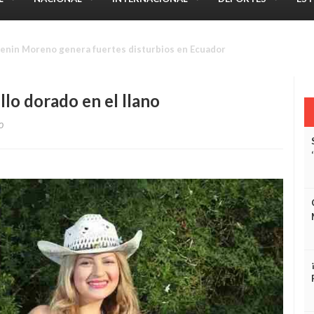
crotraficante de marihuana en sector Bolivariano de El Tigre
llo dorado en el llano
0