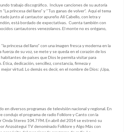
undo trabajo discográfico. Incluye canciones de su autoría
“La princesa del llano” y “Tus ganas de volver”. Aquí el tema
retado junto al cantautor apureño Alí Cabello, con letra y
ondón, está bordado de expectativas. Cuenta también con
nocidos cantautores venezolanos. El monte no es orégano,
“la princesa del llano” con una imagen fresca y moderna en la
la fuerza de su voz, se mete y se queda en el corazón de los
habitantes de países que Dios le permita visitar para
 Ética, dedicación, sencillez, constancia, firmeza y
mejor virtud. Lo demás es decir, en el nombre de Dios: ¡Upa,
o en diversos programas de televisión nacional y regional. En
 condujo el programa de radio Folklore y Canto con la
or Onda Stereo 104.7 FM. En abril del 2014 se estrenó su
 por Anzoátegui TV denominado Folklore y Algo Más con