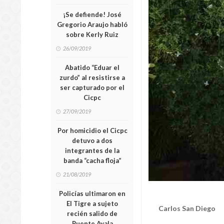
¡Se defiende! José
Gregorio Araujo habló
sobre Kerly Ruiz
26/09/2019
Abatido “Eduar el
zurdo” al resistirse a
ser capturado por el
Cicpc
27/09/2019
Por homicidio el Cicpc
detuvo a dos
integrantes de la
banda “cacha floja”
21/08/2019
Policías ultimaron en
El Tigre a sujeto
Carlos San Diego
recién salido de
Puente Ayala