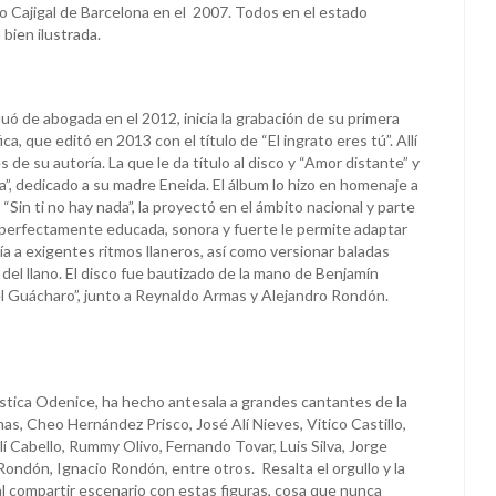
ro Cajigal de Barcelona en el 2007. Todos en el estado
bien ilustrada.
ó de abogada en el 2012, inicia la grabación de su primera
a, que editó en 2013 con el título de “El ingrato eres tú”. Allí
 de su autoría. La que le da título al disco y “Amor distante” y
”, dedicado a su madre Eneida. El álbum lo hizo en homenaje a
“Sin ti no hay nada”, la proyectó en el ámbito nacional y parte
 perfectamente educada, sonora y fuerte le permite adaptar
día a exigentes ritmos llaneros, así como versionar baladas
del llano. El disco fue bautizado de la mano de Benjamín
 Guácharo”, junto a Reynaldo Armas y Alejandro Rondón.
ística Odenice, ha hecho antesala a grandes cantantes de la
as, Cheo Hernández Prisco, José Alí Nieves, Vitico Castillo,
í Cabello, Rummy Olivo, Fernando Tovar, Luis Silva, Jorge
ondón, Ignacio Rondón, entre otros. Resalta el orgullo y la
l compartir escenario con estas figuras, cosa que nunca