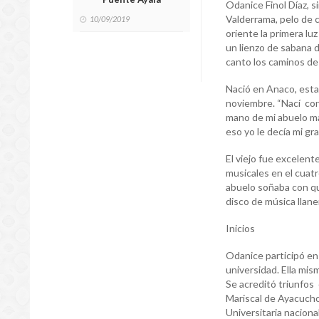
Odanice Finol Díaz, 
Valderrama, pelo de 
10/09/2019
oriente la primera luz
un lienzo de sabana 
canto los caminos de
Nació en Anaco, esta
noviembre. “Nací con 
mano de mi abuelo mat
eso yo le decía mi gr
El viejo fue excelent
musicales en el cuatr
abuelo soñaba con que
disco de música llane
Inicios
Odanice participó en 
universidad. Ella mism
Se acreditó triunfos
Mariscal de Ayacucho
Universitaria naciona