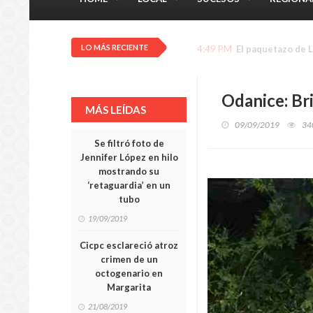
LO MÁS RECIENTE
4:26 PM
Tras las rejas mi
Odanice: Bri
MÁS LEÍDAS
09/09/2019
34
Se filtró foto de
Jennifer López en hilo
mostrando su
‘retaguardia’ en un
tubo
19/09/2019
Cicpc esclareció atroz
crimen de un
octogenario en
Margarita
21/08/2019