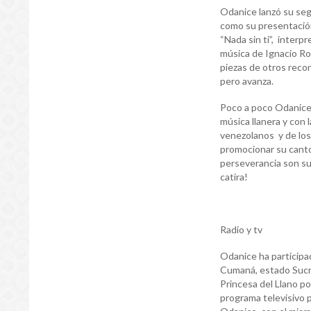
Odanice lanzó su seg
como su presentación 
“Nada sin ti”, interp
música de Ignacio R
piezas de otros reco
pero avanza.
Poco a poco Odanice 
música llanera y con 
venezolanos y de los 
promocionar su canto.
perseverancia son su 
catira!
Radio y tv
Odanice ha participad
Cumaná, estado Sucre
Princesa del Llano p
programa televisivo