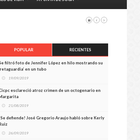
POPULAR
RECIENTES
Se filtró foto de Jennifer López en hilo mostrando su
‘retaguardia’ en un tubo
19/09/2019
Cicpc esclareció atroz crimen de un octogenario en
Margarita
21/08/2019
¡Se defiende! José Gregorio Araujo habló sobre Kerly
Ruiz
26/09/2019