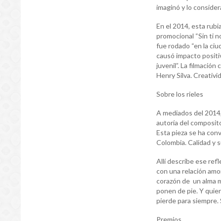
imaginó y lo consider
En el 2014, esta rubi
promocional “Sin ti n
fue rodado “en la ci
causó impacto positiv
juvenil”. La filmació
Henry Silva. Creativid
Sobre los rieles
A mediados del 2014, 
autoría del composit
Esta pieza se ha con
Colombia. Calidad y s
Allí describe ese ref
con una relación amor
corazón de un alma m
ponen de pie. Y quien 
pierde para siempre. 
Premios