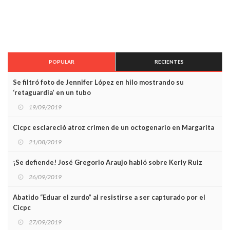
POPULAR
RECIENTES
Se filtró foto de Jennifer López en hilo mostrando su
‘retaguardia’ en un tubo
19/09/2019
Cicpc esclareció atroz crimen de un octogenario en Margarita
21/08/2019
¡Se defiende! José Gregorio Araujo habló sobre Kerly Ruiz
26/09/2019
Abatido “Eduar el zurdo” al resistirse a ser capturado por el
Cicpc
27/09/2019