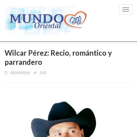
Toggl
navig
Wilcar Pérez: Recio, romántico y
parrandero
02/09/2019
313