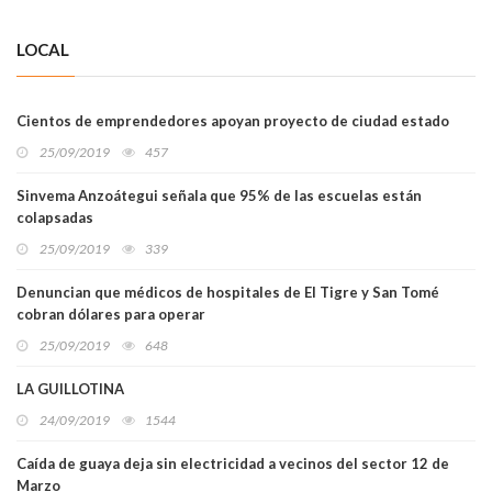
LOCAL
Cientos de emprendedores apoyan proyecto de ciudad estado
25/09/2019
457
Sinvema Anzoátegui señala que 95% de las escuelas están
colapsadas
25/09/2019
339
Denuncian que médicos de hospitales de El Tigre y San Tomé
cobran dólares para operar
25/09/2019
648
LA GUILLOTINA
24/09/2019
1544
Caída de guaya deja sin electricidad a vecinos del sector 12 de
Marzo