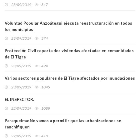
23/09/2019
347
Voluntad Popular Anzoátegui ejecuta reestructuración en todos
los municipios
23/09/2019
374
Protección Civil reporta dos viviendas afectadas en comunidades
de El Tigre
23/09/2019
494
Varios sectores populares de El Tigre afectados por inundaciones
23/09/2019
1045
EL INSPECTOR.
22/09/2019
1089
Paraqueima: No vamos a permitir que las urbanizaciones se
ranchifiquen
22/09/2019
418