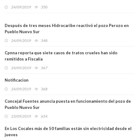
24/09/2019
350
Después de tres meses Hidrocaribe reactivó el pozo Perozo en
Pueblo Nuevo Sur
24/09/2019
348
Cpnna reporta que siete casos de tratos crueles han sido
remitidos a Fiscalía
24/09/2019
367
Notificacion
24/09/2019
368
Concejal Fuentes anuncia puesta en funcionamiento del pozo de
Pueblo Nuevo Sur
23/09/2019
654
En Los Cocales más de 50 familias están sin electricidad desde el
jueves