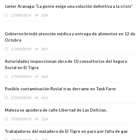
Javier Aranaga: “La gente exige una solución definitiva a la crisis”
27/09/2019
336
Gobierno brindó atención médica y entrega de alimentos en 12 de
Octubre
27/09/2019
367
Autoridades inspeccionan obra de 10 consultorios del Seguro
Social en El Tigre
27/09/2019
363
Posible contaminación fluvial tras derrame en Tank Farm
27/09/2019
412
Maleza se apodera de calle Libertad de Las Delicias.
27/09/2019
224
Trabajadores del matadero de El Tigre en paro por falta de gas