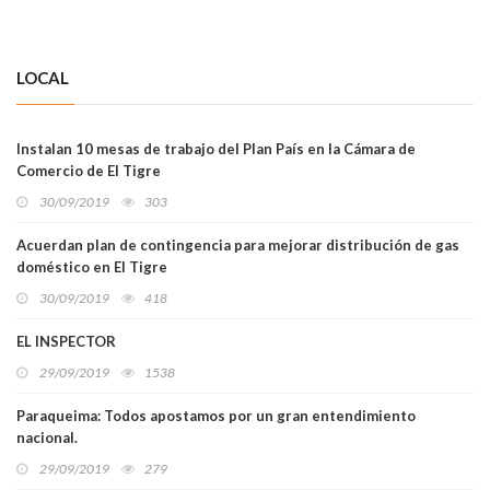
LOCAL
Instalan 10 mesas de trabajo del Plan País en la Cámara de
Comercio de El Tigre
30/09/2019
303
Acuerdan plan de contingencia para mejorar distribución de gas
doméstico en El Tigre
30/09/2019
418
EL INSPECTOR
29/09/2019
1538
Paraqueima: Todos apostamos por un gran entendimiento
nacional.
29/09/2019
279