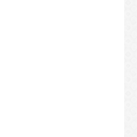
DEPORTES
 de El Tigre y de Anaco
Fraser-Pryce vuelve a reinar en
agonizaron emocionante final de
velocidad tras su maternidad
l 9
30/09/2019
/10/2019
DEPORTES