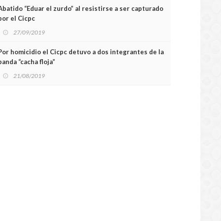
Abatido “Eduar el zurdo” al resistirse a ser capturado
por el Cicpc
27/09/2019
Por homicidio el Cicpc detuvo a dos integrantes de la
banda “cacha floja”
21/08/2019