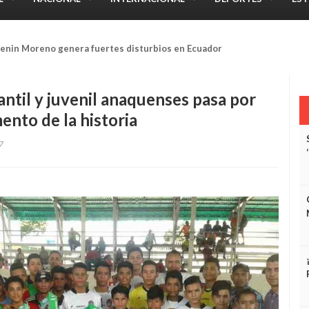
crotraficante de marihuana en sector Bolivariano de El Tigre
ntil y juvenil anaquenses pasa por
ento de la historia
7