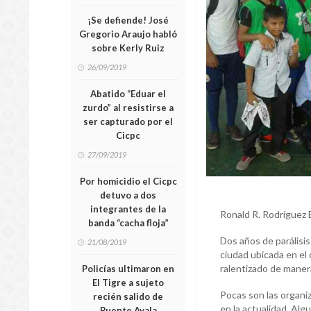
¡Se defiende! José
Gregorio Araujo habló
sobre Kerly Ruiz
26/09/2019
Abatido “Eduar el
zurdo” al resistirse a
ser capturado por el
Cicpc
27/09/2019
Por homicidio el Cicpc
detuvo a dos
integrantes de la
Ronald R. Rodríguez 
banda “cacha floja”
Dos años de parálisis
21/08/2019
ciudad ubicada en el
ralentizado de maner
Policías ultimaron en
El Tigre a sujeto
Pocas son las organi
recién salido de
en la actualidad. Alg
Puente Ayala