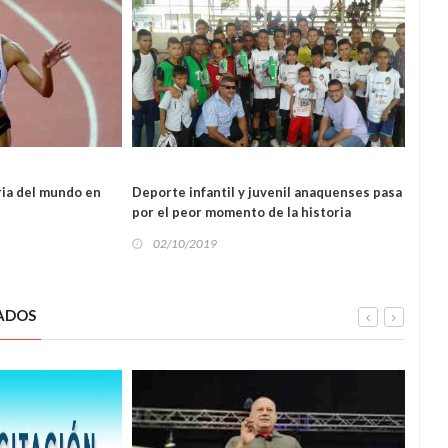
TES
oria del mundo en
Deporte infantil y juvenil anaquenses pasa
Niños
DEPORTES
por el peor momento de la historia
prot
fútbo
02/10/2019
01
ADOS