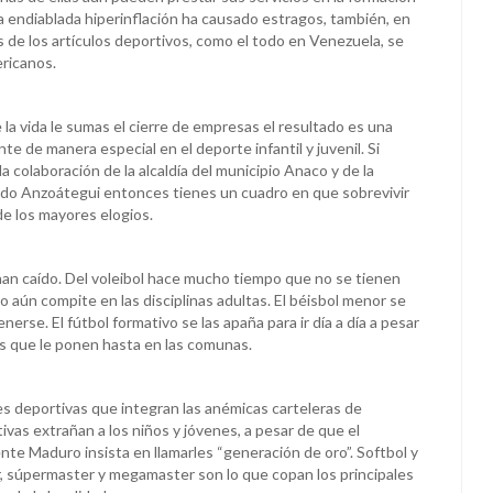
a endiablada hiperinflación ha causado estragos, también, en
s de los artículos deportivos, como el todo en Venezuela, se
ericanos.
e la vida le sumas el cierre de empresas el resultado es una
te de manera especial en el deporte infantil y juvenil. Si
a colaboración de la alcaldía del municipio Anaco y de la
do Anzoátegui entonces tienes un cuadro en que sobrevivir
de los mayores elogios.
an caído. Del voleibol hace mucho tiempo que no se tienen
to aún compite en las disciplinas adultas. El béisbol menor se
erse. El fútbol formativo se las apaña para ir día a día a pesar
s que le ponen hasta en las comunas.
s deportivas que integran las anémicas carteleras de
vas extrañan a los niños y jóvenes, a pesar de que el
te Maduro insista en llamarles “generación de oro”. Softbol y
er, súpermaster y megamaster son lo que copan los principales