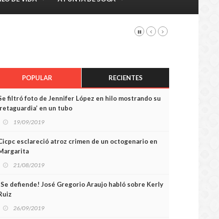
POPULAR
RECIENTES
Se filtró foto de Jennifer López en hilo mostrando su
‘retaguardia’ en un tubo
19/09/2019
Cicpc esclareció atroz crimen de un octogenario en
Margarita
21/08/2019
¡Se defiende! José Gregorio Araujo habló sobre Kerly
Ruiz
26/09/2019