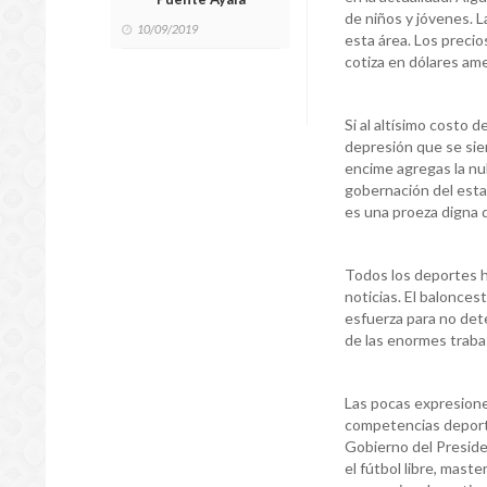
de niños y jóvenes. L
10/09/2019
esta área. Los precio
cotiza en dólares am
Si al altísimo costo d
depresión que se sien
encime agregas la nul
gobernación del esta
es una proeza digna 
Todos los deportes h
noticias. El balonces
esfuerza para no deten
de las enormes traba
Las pocas expresione
competencias deporti
Gobierno del Presiden
el fútbol libre, mast