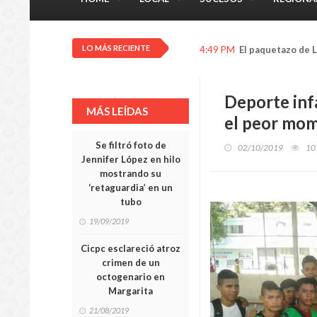
LO MÁS RECIENTE
4:26 PM
Tras las rejas mi
Deporte infa
MÁS LEÍDAS
el peor mom
Se filtró foto de
02/10/2019
10
Jennifer López en hilo
mostrando su
‘retaguardia’ en un
tubo
19/09/2019
Cicpc esclareció atroz
crimen de un
octogenario en
Margarita
21/08/2019