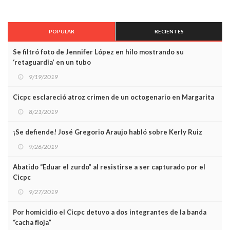
POPULAR
RECIENTES
Se filtró foto de Jennifer López en hilo mostrando su
‘retaguardia’ en un tubo
9/19/2019
Cicpc esclareció atroz crimen de un octogenario en Margarita
8/21/2019
¡Se defiende! José Gregorio Araujo habló sobre Kerly Ruiz
9/26/2019
Abatido “Eduar el zurdo” al resistirse a ser capturado por el
Cicpc
9/27/2019
Por homicidio el Cicpc detuvo a dos integrantes de la banda
“cacha floja”