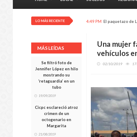
LO MÁS RECIENTE
4:26 PM
Tras las rejas mi
Una mujer fa
MÁS LEÍDAS
vehículos e
Se filtró foto de
02/10/2019
17
Jennifer López en hilo
mostrando su
‘retaguardia’ en un
tubo
19/09/2019
Cicpc esclareció atroz
crimen de un
octogenario en
Margarita
21/08/2019