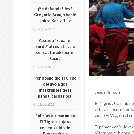
¡Se defiende! José
Gregorio Araujo habló
sobre Kerly Ruiz
26/09/2019
Abatido “Eduar el
zurdo” al resistirse a
ser capturado por el
Cicpc
27/09/2019
Por homicidio el Cicpc
detuvo a dos
integrantes de la
Jesús Rincón
banda “cacha floja”
El Tigre.
Una mujer pe
21/08/2019
el hecho ocurrió en l
como El Vea, en el cr
Policías ultimaron en
El Tigre a sujeto
El primer vehículo i
recién salido de
Vitara, color blanco
Puente Ayala