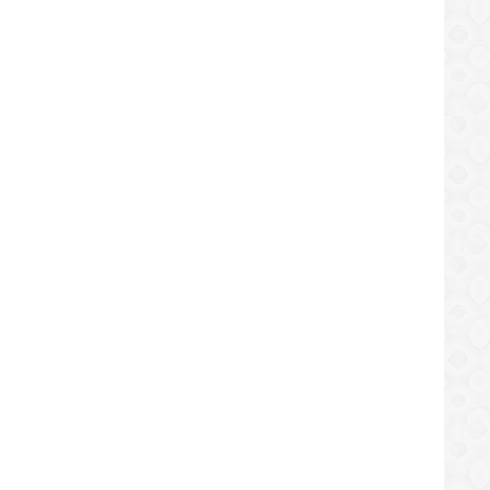
SUCESOS
SUCESOS
scalía dos hombres que transportaban
Apresan a sujeto que pretendía
e seis mil dólares en Anzoátegui
como policía con documentos f
/10/2019
03/10/2019