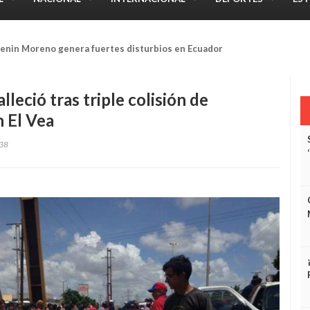
crotraficante de marihuana en sector Bolivariano de El Tigre
lleció tras triple colisión de
n El Vea
38