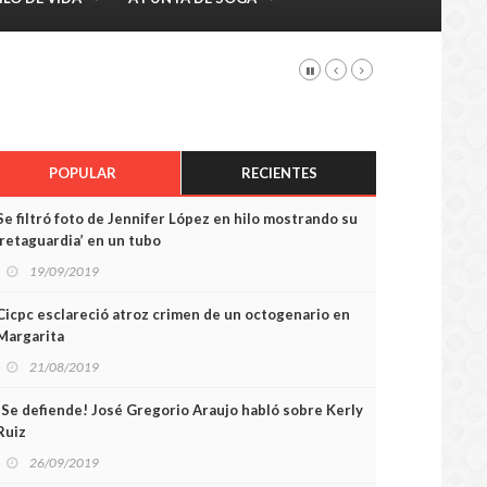
POPULAR
RECIENTES
Se filtró foto de Jennifer López en hilo mostrando su
‘retaguardia’ en un tubo
19/09/2019
Cicpc esclareció atroz crimen de un octogenario en
Margarita
21/08/2019
¡Se defiende! José Gregorio Araujo habló sobre Kerly
Ruiz
26/09/2019