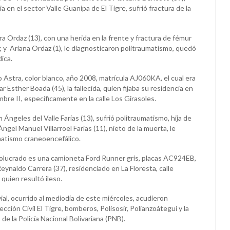
ia en el sector Valle Guanipa de El Tigre, sufrió fractura de la
ra Ordaz (13), con una herida en la frente y fractura de fémur
; y Ariana Ordaz (1), le diagnosticaron politraumatismo, quedó
ica.
 Astra, color blanco, año 2008, matrícula AJ060KA, el cual era
 Esther Boada (45), la fallecida, quien fijaba su residencia en
mbre II, específicamente en la calle Los Girasoles.
 Ángeles del Valle Farías (13), sufrió politraumatismo, hija de
 Ángel Manuel Villarroel Farías (11), nieto de la muerta, le
atismo craneoencefálico.
nvolucrado es una camioneta Ford Runner gris, placas AC924EB,
ynaldo Carrera (37), residenciado en La Floresta, calle
 quien resultó ileso.
 vial, ocurrido al mediodía de este miércoles, acudieron
cción Civil El Tigre, bomberos, Polisosir, Polianzoátegui y la
de la Policía Nacional Bolivariana (PNB).