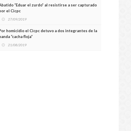
Abatido “Eduar el zurdo” al resistirse a ser capturado
por el Cicpc
27/09/2019
Por homicidio el Cicpc detuvo a dos integrantes de la
banda “cacha floja”
21/08/2019