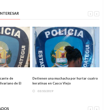
INTERESAR
icante de
Detienen una muchacha por hurtar cuatro
A Fi
ivariano de El
keratinas en Casco Viejo
más d
03/10/2019
03
SUCESOS
ADOS