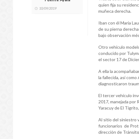
quien fija su residenc
10/09/2019
muñeca derecha.
Iban con él María Lau
de su pierna derecha
bajo observación méd
Otro vehículo modelo
conducido por Tulymar
el sector 17 de Dicie
A ella la acompañaban
la fallecida, así como
diagnosticaron traum
El tercer vehículo i
2017, manejada por Re
Yaracuy de El Tigrito,
Al sitio del siniestro
funcionarios de Prote
dirección de Tránsito 