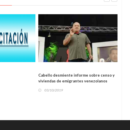
OS
L
Cabello desmiente informe sobre censo y
Aclar
POLÍTICA
viviendas de emigrantes venezolanos
por 
03/10/2019
03