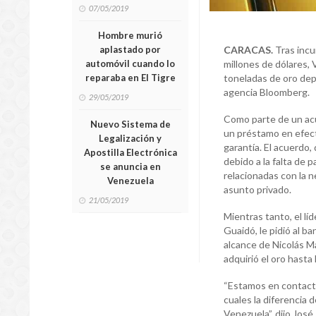
07/05/2019
Hombre murió
aplastado por
CARACAS.
Tras incu
automóvil cuando lo
millones de dólares, 
reparaba en El Tigre
toneladas de oro depo
agencia Bloomberg.
29/05/2019
Como parte de un acu
Nuevo Sistema de
un préstamo en efec
Legalización y
garantía. El acuerdo,
Apostilla Electrónica
debido a la falta de 
se anuncia en
relacionadas con la 
Venezuela
asunto privado.
21/05/2019
Mientras tanto, el lí
Guaidó, le pidió al b
alcance de Nicolás M
adquirió el oro hasta 
“Estamos en contacto
cuales la diferencia 
Venezuela”, dijo Jos