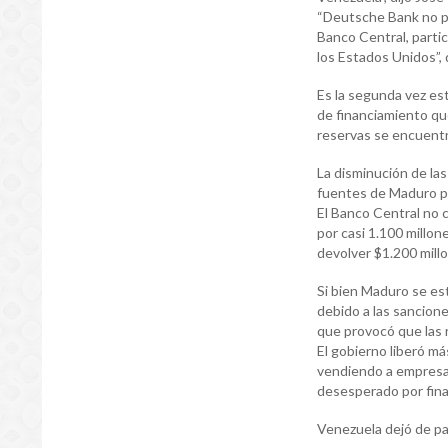
“Deutsche Bank no pu
Banco Central, parti
los Estados Unidos”, 
Es la segunda vez es
de financiamiento qu
reservas se encuentr
La disminución de las
fuentes de Maduro pa
El Banco Central no 
por casi 1.100 millon
devolver $1.200 mill
Si bien Maduro se est
debido a las sancione
que provocó que las 
El gobierno liberó m
vendiendo a empresas
desesperado por fina
Venezuela dejó de pa