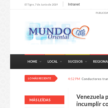
Intranet
El Tigre, 7 de Junio de 2019
PUBLICID
HOME
LOCAL
SUCESOS
REGIONA
LO MÁS RECIENTE
4:47 PM
Putin llama "loco
Venezuela p
MÁS LEÍDAS
incumplir c