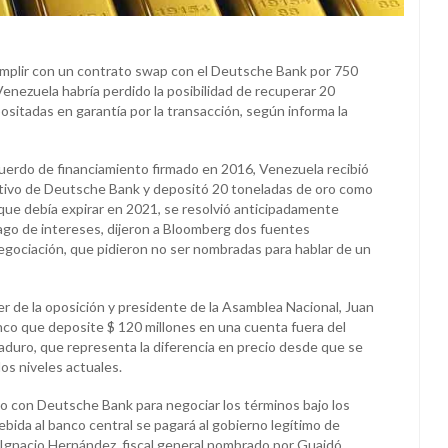
mplir con un contrato swap con el Deutsche Bank por 750
Venezuela habría perdido la posibilidad de recuperar 20
sitadas en garantía por la transacción, según informa la
erdo de financiamiento firmado en 2016, Venezuela recibió
tivo de Deutsche Bank y depositó 20 toneladas de oro como
 que debía expirar en 2021, se resolvió anticipadamente
pago de intereses, dijeron a Bloomberg dos fuentes
negociación, que pidieron no ser nombradas para hablar de un
der de la oposición y presidente de la Asamblea Nacional, Juan
anco que deposite $ 120 millones en una cuenta fuera del
aduro, que representa la diferencia en precio desde que se
los niveles actuales.
 con Deutsche Bank para negociar los términos bajo los
debida al banco central se pagará al gobierno legítimo de
é Ignacio Hernández, fiscal general nombrado por Guaidó.