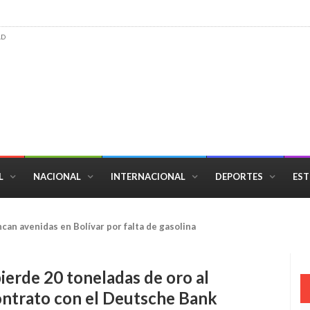
AD
L
NACIONAL
INTERNACIONAL
DEPORTES
EST
s" a los países que apoyan a Guaidó en Venezuela
ierde 20 toneladas de oro al
ontrato con el Deutsche Bank