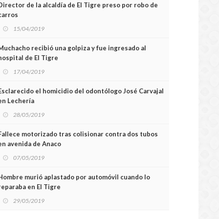
Director de la alcaldía de El Tigre preso por robo de
carros
15/04/2019
Muchacho recibió una golpiza y fue ingresado al
hospital de El Tigre
17/04/2019
Esclarecido el homicidio del odontólogo José Carvajal
en Lechería
28/05/2019
Fallece motorizado tras colisionar contra dos tubos
en avenida de Anaco
07/05/2019
Hombre murió aplastado por automóvil cuando lo
reparaba en El Tigre
29/05/2019