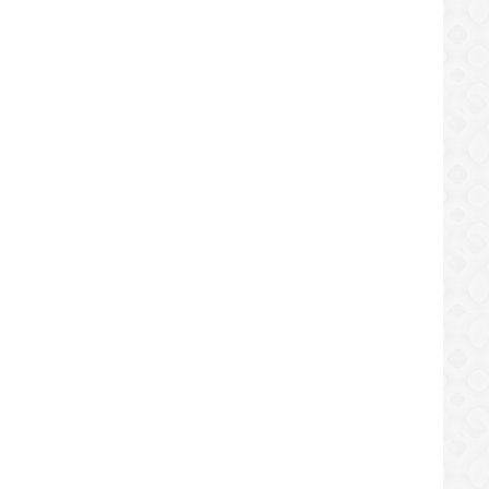
NACIONAL
NACIONAL
s ahora será el estado La Guaira
Trasplante de médula: lucha de
venezolanos contra la muerte y
/06/2019
05/06/2019