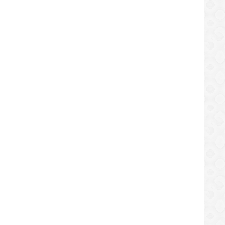
LOCAL
LOCAL
esa Asocovea incumple con cobro del
Anuncian dotación de tres nue
e urbano en El Tigre
autobuses para la Uptjaa en El 
/06/2019
05/06/2019