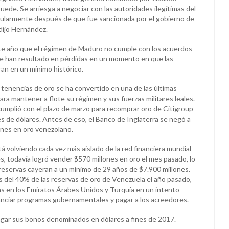
ede. Se arriesga a negociar con las autoridades ilegítimas del
cularmente después de que fue sancionada por el gobierno de
dijo Hernández.
te año que el régimen de Maduro no cumple con los acuerdos
e han resultado en pérdidas en un momento en que las
an en un mínimo histórico.
 tenencias de oro se ha convertido en una de las últimas
ra mantener a flote su régimen y sus fuerzas militares leales.
cumplió con el plazo de marzo para recomprar oro de Citigroup
es de dólares. Antes de eso, el Banco de Inglaterra se negó a
ones en oro venezolano.
á volviendo cada vez más aislado de la red financiera mundial
s, todavía logró vender $570 millones en oro el mes pasado, lo
reservas cayeran a un mínimo de 29 años de $7.900 millones.
ás del 40% de las reservas de oro de Venezuela el año pasado,
 en los Emiratos Árabes Unidos y Turquía en un intento
nciar programas gubernamentales y pagar a los acreedores.
gar sus bonos denominados en dólares a fines de 2017.