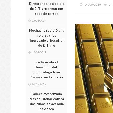
Director de la alcaldía
04/06/2019
27
de El Tigre preso por
robo de carros
15/04/2019
Muchacho recibió una
golpiza y fue
ingresado al hospital
de El Tigre
17/04/2019
Esclarecido el
homicidio del
odontólogo José
Carvajal en Lechería
28/05/2019
Fallece motorizado
tras colisionar contra
dos tubos en avenida
de Anaco