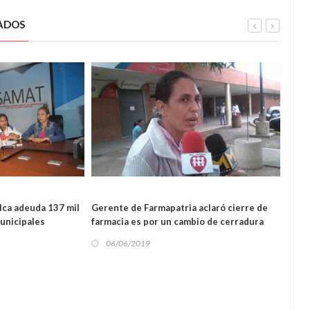
ADOS
L
lca adeuda 137 mil
Gerente de Farmapatria aclaró cierre de
Empr
LOCAL
unicipales
farmacia es por un cambio de cerradura
pasaj
06/06/2019
06