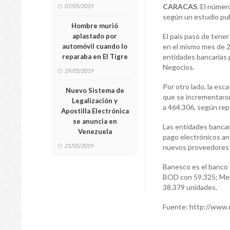
CARACAS
. El númer
07/05/2019
según un estudio pub
Hombre murió
aplastado por
El país pasó de tene
automóvil cuando lo
en el mismo mes de 2
reparaba en El Tigre
entidades bancarias 
Negocios.
29/05/2019
Por otro lado, la es
Nuevo Sistema de
que se incrementaron
Legalización y
a 464.306, según rep
Apostilla Electrónica
se anuncia en
Las entidades bancar
Venezuela
pago electrónicos ant
21/05/2019
nuevos proveedores 
Banesco es el banco 
BOD con 59.325; Merc
38.379 unidades.
Fuente: http://www.n