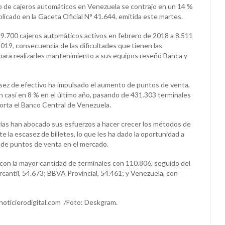
o de cajeros automáticos en Venezuela se contrajo en un 14 %
licado en la Gaceta Oficial N° 41.644, emitida este martes.
r 9.700 cajeros automáticos activos en febrero de 2018 a 8.511
019, consecuencia de las dificultades que tienen las
para realizarles mantenimiento a sus equipos reseñó Banca y
casez de efectivo ha impulsado el aumento de puntos de venta,
 casi en 8 % en el último año, pasando de 431.303 terminales
orta el Banco Central de Venezuela.
ias han abocado sus esfuerzos a hacer crecer los métodos de
e la escasez de billetes, lo que les ha dado la oportunidad a
de puntos de venta en el mercado.
con la mayor cantidad de terminales con 110.806, seguido del
antil, 54.673; BBVA Provincial, 54.461; y Venezuela, con
oticierodigital.com /Foto: Deskgram.