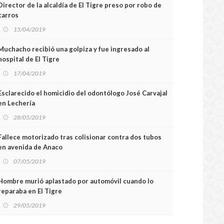
Director de la alcaldía de El Tigre preso por robo de
carros
15/04/2019
Muchacho recibió una golpiza y fue ingresado al
hospital de El Tigre
17/04/2019
Esclarecido el homicidio del odontólogo José Carvajal
en Lechería
28/05/2019
Fallece motorizado tras colisionar contra dos tubos
en avenida de Anaco
07/05/2019
Hombre murió aplastado por automóvil cuando lo
reparaba en El Tigre
29/05/2019