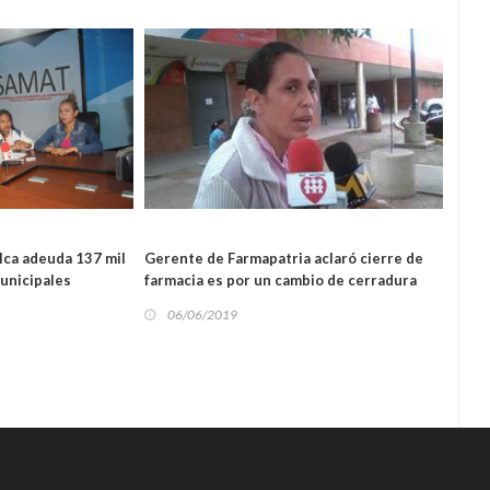
L
lca adeuda 137 mil
Gerente de Farmapatria aclaró cierre de
Empr
LOCAL
unicipales
farmacia es por un cambio de cerradura
pasaj
06/06/2019
06