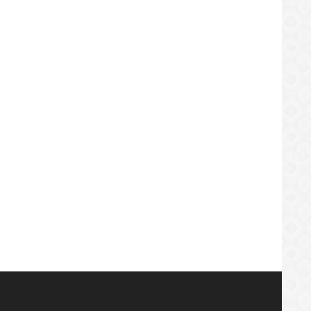
LOCAL
LOCAL
esa Asocovea incumple con cobro del
Anuncian dotación de tres nue
e urbano en El Tigre
autobuses para la Uptjaa en El 
/06/2019
05/06/2019