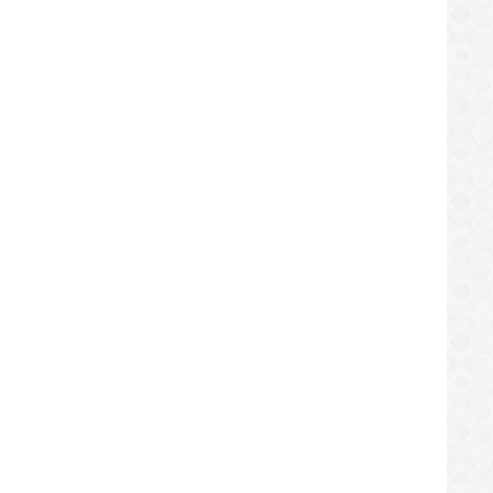
NACIONAL
NACIONAL
s ahora será el estado La Guaira
Trasplante de médula: lucha de
venezolanos contra la muerte y
/06/2019
05/06/2019