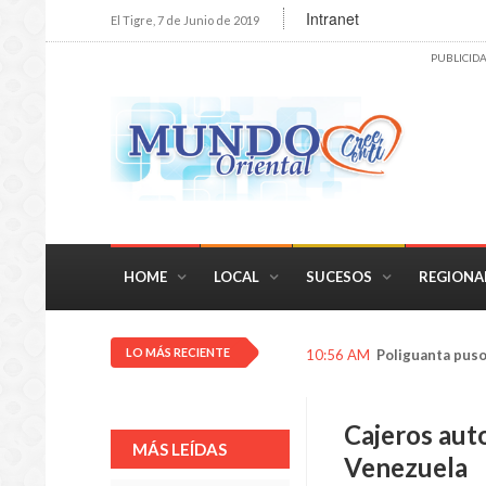
Intranet
El Tigre, 7 de Junio de 2019
PUBLICID
HOME
LOCAL
SUCESOS
REGIONA
LO MÁS RECIENTE
10:56 AM
Poliguanta puso 
Cajeros aut
MÁS LEÍDAS
Venezuela