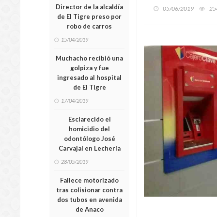
Director de la alcaldía
05/06/2019
25
de El Tigre preso por
robo de carros
15/04/2019
Muchacho recibió una
golpiza y fue
ingresado al hospital
de El Tigre
17/04/2019
Esclarecido el
homicidio del
odontólogo José
Carvajal en Lechería
28/05/2019
Fallece motorizado
tras colisionar contra
dos tubos en avenida
de Anaco