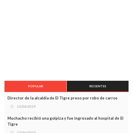
POPULAR
RECIENTES
Director de la alcaldía de El Tigre preso por robo de carros
15/04/2019
Muchacho recibió una golpiza y fue ingresado al hospital de El
Tigre
17/04/2019