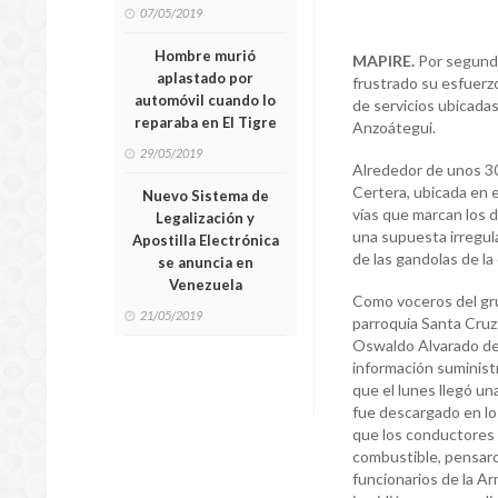
07/05/2019
Hombre murió
MAPIRE.
Por segundo
aplastado por
frustrado su esfuerzo
automóvil cuando lo
de servicios ubicada
reparaba en El Tigre
Anzoátegui.
29/05/2019
Alrededor de unos 30
Certera, ubicada en e
Nuevo Sistema de
vías que marcan los d
Legalización y
una supuesta irregula
Apostilla Electrónica
de las gandolas de l
se anuncia en
Venezuela
Como voceros del gr
21/05/2019
parroquia Santa Cruz
Oswaldo Alvarado de 
información suministr
que el lunes llegó un
fue descargado en los
que los conductores 
combustible, pensaro
funcionarios de la A