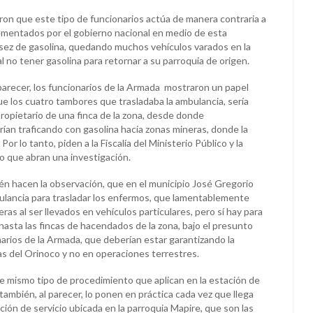
ron que este tipo de funcionarios actúa de manera contraria a
lementados por el gobierno nacional en medio de esta
ez de gasolina, quedando muchos vehículos varados en la
al no tener gasolina para retornar a su parroquia de origen.
parecer, los funcionarios de la Armada mostraron un papel
ue los cuatro tambores que trasladaba la ambulancia, sería
ropietario de una finca de la zona, desde donde
an traficando con gasolina hacia zonas mineras, donde la
or lo tanto, piden a la Fiscalía del Ministerio Público y la
o que abran una investigación.
ién hacen la observación, que en el municipio José Gregorio
lancia para trasladar los enfermos, que lamentablemente
eras al ser llevados en vehículos particulares, pero sí hay para
hasta las fincas de hacendados de la zona, bajo el presunto
arios de la Armada, que deberían estar garantizando la
as del Orinoco y no en operaciones terrestres.
mismo tipo de procedimiento que aplican en la estación de
 también, al parecer, lo ponen en práctica cada vez que llega
ción de servicio ubicada en la parroquia Mapire, que son las