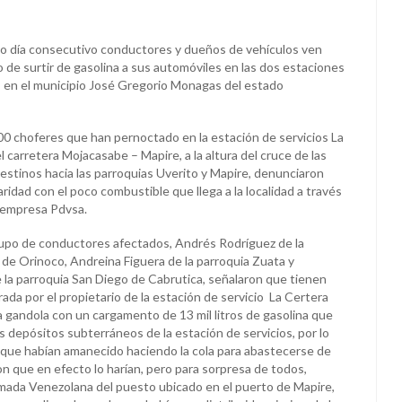
 día consecutivo conductores y dueños de vehículos ven
 de surtir de gasolina a sus automóviles en las dos estaciones
s en el municipio José Gregorio Monagas del estado
0 choferes que han pernoctado en la estación de servicios La
l carretera Mojacasabe – Mapire, a la altura del cruce de las
estinos hacia las parroquias Uverito y Mapire, denunciaron
ridad con el poco combustible que llega a la localidad a través
a empresa Pdvsa.
upo de conductores afectados, Andrés Rodríguez de la
 de Orinoco, Andreina Figuera de la parroquia Zuata y
la parroquia San Diego de Cabrutica, señalaron que tienen
ada por el propietario de la estación de servicio La Certera
a gandola con un cargamento de 13 mil litros de gasolina que
 depósitos subterráneos de la estación de servicios, por lo
que habían amanecido haciendo la cola para abastecerse de
n que en efecto lo harían, pero para sorpresa de todos,
rmada Venezolana del puesto ubicado en el puerto de Mapire,