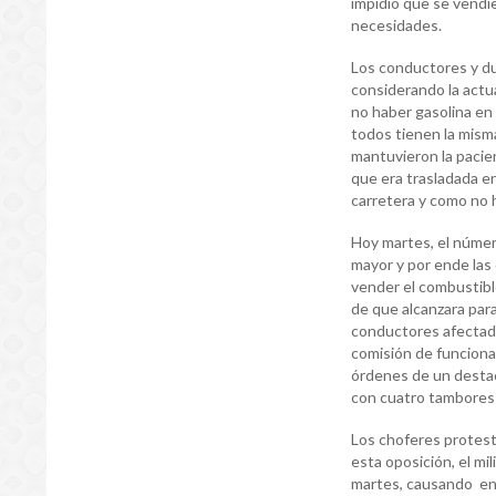
impidió que se vendie
necesidades.
Los conductores y du
considerando la actua
no haber gasolina en
todos tienen la mism
mantuvieron la pacie
que era trasladada en
carretera y como no h
Hoy martes, el númer
mayor y por ende las 
vender el combustible 
de que alcanzara para
conductores afectado
comisión de funciona
órdenes de un destac
con cuatro tambores v
Los choferes protesta
esta oposición, el mi
martes, causando en