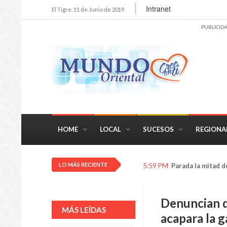
Intranet
El Tigre, 11 de Junio de 2019
PUBLICID
HOME
LOCAL
SUCESOS
REGIONA
LO MÁS RECIENTE
5:59 PM
Parada la mitad d
Denuncian q
MÁS LEÍDAS
acapara la g