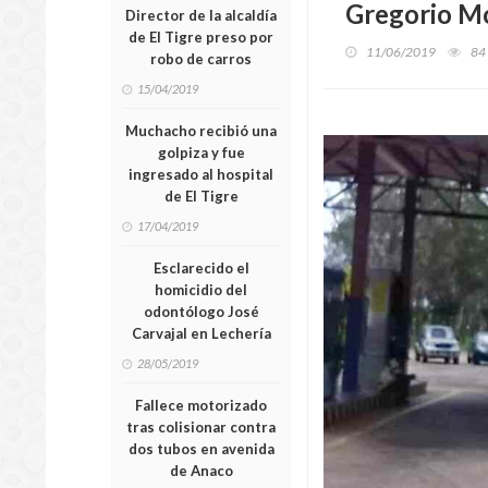
Gregorio M
Director de la alcaldía
de El Tigre preso por
11/06/2019
84
robo de carros
15/04/2019
Muchacho recibió una
golpiza y fue
ingresado al hospital
de El Tigre
17/04/2019
Esclarecido el
homicidio del
odontólogo José
Carvajal en Lechería
28/05/2019
Fallece motorizado
tras colisionar contra
dos tubos en avenida
de Anaco