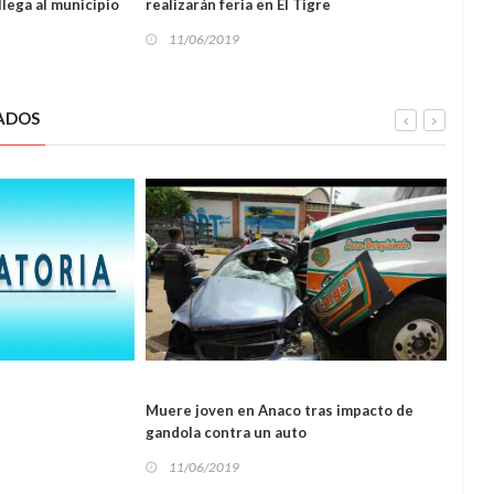
llega al municipio
realizarán feria en El Tigre
desca
agua
11/06/2019
11
ADOS
L
Muere joven en Anaco tras impacto de
Falle
gandola contra un auto
perio
SUCESOS
ciud
11/06/2019
11