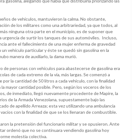
ra gasolina, alegando que había que distribuirla priorizando las
eños de vehículos, mantuvieron la calma. No obstante,
ción de los militares como una arbitrariedad, ya que todos, al
 más ninguna otra parte en el municipio, es de suponer que
a urgencia de surtir los tanques de sus automóviles. Incluso,
ncia ante el fallecimiento de una mujer enferma de gravedad
 un vehículo particular y éste se quedó sin gasolina en la
ubo manera de auxiliarlo, la dama murió.
o de personas con vehículos para abastecerse de gasolina era
colas de cada extremo de la vía, más largas. Se comenzó a
por la cantidad de 50 litros a cada vehículo, con la finalidad
 la mayor cantidad posible. Pero, según los voceros de los
s, de inmediato, llegó nuevamente procedente de Mapire, la
rios de la Armada Venezolana, supuestamente bajo las
ado de apellido Arreaza; esta vez utilizando una ambulancia
acíos con la finalidad de que se los llenaran de combustible.
ron la pretensión del funcionario militar y se opusieron. Ante
litar ordenó que no se continuara vendiendo gasolina hoy
orme molestia colectiva.