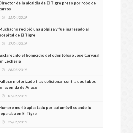
Director de la alcaldía de El Tigre preso por robo de
carros
15/04/2019
Muchacho recibió una golpiza y fue ingresado al
hospital de El Tigre
17/04/2019
Esclarecido el homicidio del odontólogo José Carvajal
en Lechería
28/05/2019
Fallece motorizado tras colisionar contra dos tubos
en avenida de Anaco
07/05/2019
Hombre murió aplastado por automóvil cuando lo
reparaba en El Tigre
29/05/2019