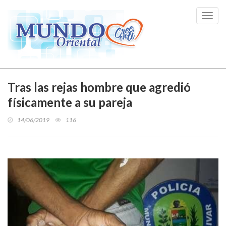
Toggl
navig
Tras las rejas hombre que agredió
físicamente a su pareja
14/06/2019
116