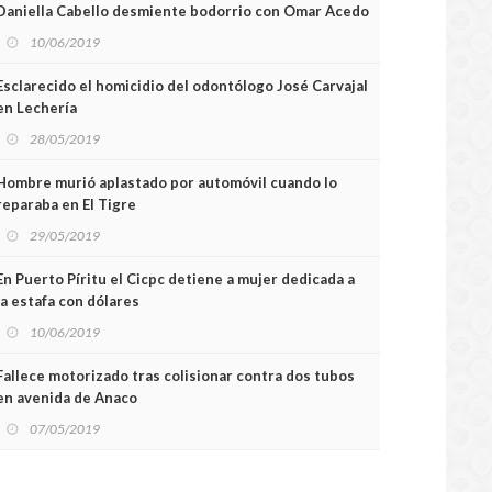
Daniella Cabello desmiente bodorrio con Omar Acedo
10/06/2019
Esclarecido el homicidio del odontólogo José Carvajal
en Lechería
28/05/2019
Hombre murió aplastado por automóvil cuando lo
reparaba en El Tigre
29/05/2019
En Puerto Píritu el Cicpc detiene a mujer dedicada a
la estafa con dólares
10/06/2019
Fallece motorizado tras colisionar contra dos tubos
en avenida de Anaco
07/05/2019