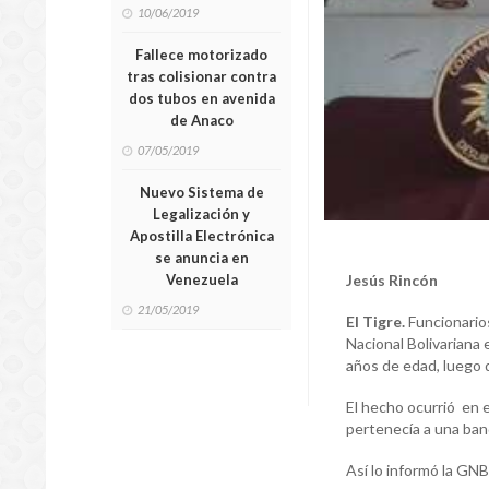
10/06/2019
Fallece motorizado
tras colisionar contra
dos tubos en avenida
de Anaco
07/05/2019
Nuevo Sistema de
Legalización y
Apostilla Electrónica
se anuncia en
Venezuela
Jesús Rincón
21/05/2019
El Tigre.
Funcionario
Nacional Bolivariana
años de edad, luego d
El hecho ocurrió en 
pertenecía a una ban
Así lo informó la GN