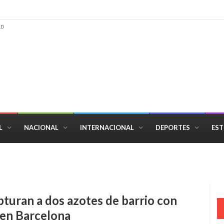
AD
L
NACIONAL
INTERNACIONAL
DEPORTES
EST
emigo a vencer en la vejez
pturan a dos azotes de barrio con
en Barcelona