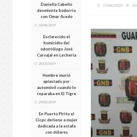
Daniella Cabello
17/06/2019
22
desmiente bodorrio
con Omar Acedo
10/06/2019
Esclarecido el
homicidio del
odontólogo José
Carvajal en Lechería
28/05/2019
Hombre murió
aplastado por
automóvil cuando lo
reparaba en El Tigre
29/05/2019
En Puerto Píritu el
Cicpc detiene a mujer
dedicada a la estafa
con dólares