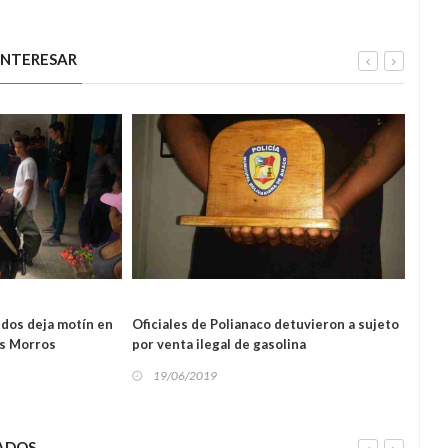
INTERESAR
OS
SUCESOS
idos deja motín en
Oficiales de Polianaco detuvieron a sujeto
Funci
os Morros
por venta ilegal de gasolina
presu
pan”
19/06/2019
19
ADOS