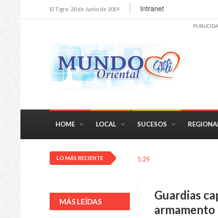
Intranet
El Tigre, 20 de Junio de 2019
PUBLICID
HOME
LOCAL
SUCESOS
REGIONA
LO MÁS RECIENTE
5:29 PM
La soledad, un en
Guardias ca
MÁS LEÍDAS
armamento 