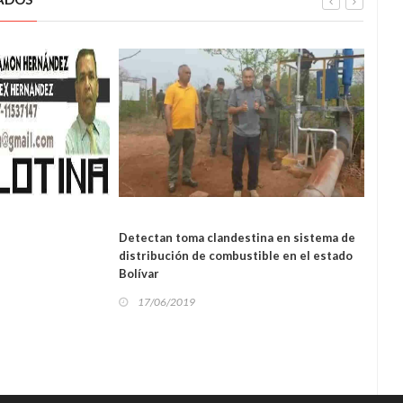
NAL
REGIONAL
Detectan toma clandestina en sistema de
Diput
distribución de combustible en el estado
demu
Bolívar
régi
17/06/2019
17