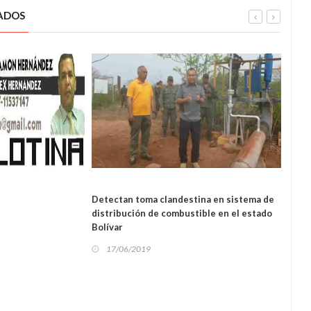
ADOS
NAL
REGIONAL
Detectan toma clandestina en sistema de
Diput
distribución de combustible en el estado
demu
Bolívar
régi
17/06/2019
17