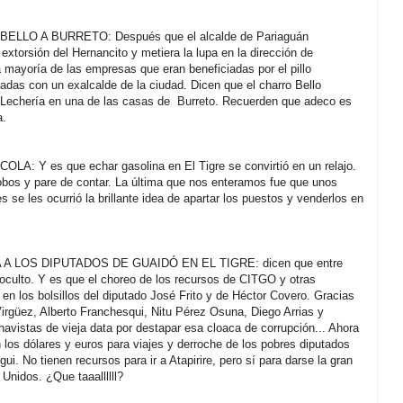
LLO A BURRETO: Después que el alcalde de Pariaguán
xtorsión del Hernancito y metiera la lupa en la dirección de
 mayoría de las empresas que eran beneficiadas por el pillo
ladas con un exalcalde de la ciudad. Dicen que el charro Bello
 Lechería en una de las casas de Burreto. Recuerden que adeco es
a.
: Y es que echar gasolina en El Tigre se convirtió en un relajo.
robos y pare de contar. La última que nos enteramos fue que unos
 se les ocurrió la brillante idea de apartar los puestos y venderlos en
A LOS DIPUTADOS DE GUAIDÓ EN EL TIGRE: dicen que entre
a oculto. Y es que el choreo de los recursos de CITGO y otras
en los bolsillos del diputado José Frito y de Héctor Covero. Gracias
Virgüez, Alberto Franchesqui, Nitu Pérez Osuna, Diego Arrias y
havistas de vieja data por destapar esa cloaca de corrupción... Ahora
 los dólares y euros para viajes y derroche de los pobres diputados
ui. No tienen recursos para ir a Atapirire, pero sí para darse la gran
Unidos. ¿Que taaallllll?