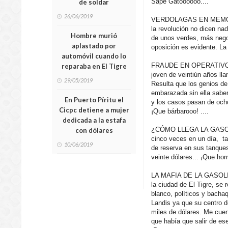
Sape Gatoooooo....
de soldar
26/06/2019
VERDOLAGAS EN MEMORIA 
la revolución no dicen nad
Hombre murió
de unos verdes, más nego
aplastado por
oposición es evidente. La
automóvil cuando lo
FRAUDE EN OPERATIVO DE
reparaba en El Tigre
joven de veintiún años ll
29/05/2019
Resulta que los genios de 
embarazada sin ella saber
En Puerto Píritu el
y los casos pasan de oc
Cicpc detiene a mujer
¡Que bárbarooo! ....
dedicada a la estafa
¿CÓMO LLEGA LA GASOLI
con dólares
cinco veces en un día, t
10/06/2019
de reserva en sus tanques
veinte dólares... ¡Que horr
LA MAFIA DE LA GASOLIN
la ciudad de El Tigre, se 
blanco, políticos y bachaq
Landis ya que su centro 
miles de dólares. Me cuen
que había que salir de es