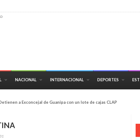
AD
L
NACIONAL
INTERNACIONAL
DEPORTES
EST
tienen a Exconcejal de Guanipa con un lote de cajas CLAP
TINA
31