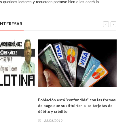
s queridos lectores y recuerden portarse bien o les caerá la
INTERESAR
NAL
REGIONAL
Población está “confundida” con las formas
Dever
de pago que sustituirían a las tarjetas de
en su
débito y crédito
25
25/06/2019