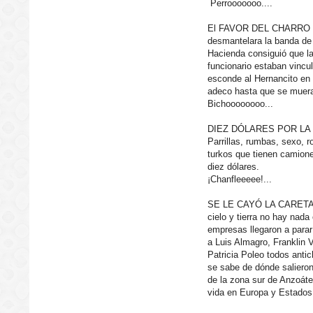
Perrooooooo....
El FAVOR DEL CHARRO BE
desmantelara la banda de e
Hacienda consiguió que la
funcionario estaban vincu
esconde al Hernancito en
adeco hasta que se muer
Bichoooooooo...
DIEZ DÓLARES POR LA COLA
Parrillas, rumbas, sexo, 
turkos que tienen camiones
diez dólares.
¡Chanfleeeee!...
SE LE CAYÓ LA CARETA 
cielo y tierra no hay nad
empresas llegaron a parar 
a Luis Almagro, Franklin 
Patricia Poleo todos antic
se sabe de dónde salieron
de la zona sur de Anzoáteg
vida en Europa y Estados 