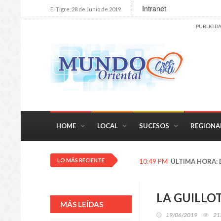
Intranet
El Tigre, 28 de Junio de 2019
PUBLICID
HOME
LOCAL
SUCESOS
REGIONA
LO MÁS RECIENTE
10:49 PM
ÚLTIMA HORA: De
LA GUILLO
MÁS LEÍDAS
19/06/2019
21