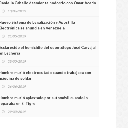
Daniella Cabello desmiente bodorrio con Omar Acedo
10/06/2019
Nuevo Sistema de Legalización y Apostilla
Electrónica se anuncia en Venezuela
21/05/2019
Esclarecido el homicidio del odontólogo José Carvajal
en Lechería
28/05/2019
Hombre murió electrocutado cuando trabajaba con
máquina de soldar
26/06/2019
Hombre murió aplastado por automóvil cuando lo
reparaba en El Tigre
29/05/2019