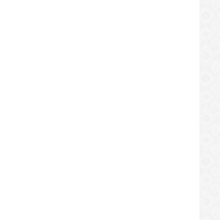
gol García colecciona “botas de oro”
Precio del queso descendió el 
 paso por las canchas de fútbol
Anaco
/06/2019
25/06/2019
REGIONAL