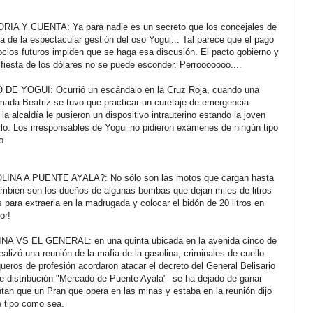
Y CUENTA: Ya para nadie es un secreto que los concejales de
a de la espectacular gestión del oso Yogui... Tal parece que el pago
cios futuros impiden que se haga esa discusión. El pacto gobierno y
 fiesta de los dólares no se puede esconder. Perrooooooo....
 YOGUI: Ocurrió un escándalo en la Cruz Roja, cuando una
amada Beatriz se tuvo que practicar un curetaje de emergencia.
la alcaldía le pusieron un dispositivo intrauterino estando la joven
lo. Los irresponsables de Yogui no pidieron exámenes de ningún tipo
ho.
NA A PUENTE AYALA?: No sólo son las motos que cargan hasta
ambién son los dueños de algunas bombas que dejan miles de litros
 para extraerla en la madrugada y colocar el bidón de 20 litros en
or!
A VS EL GENERAL: en una quinta ubicada en la avenida cinco de
realizó una reunión de la mafia de la gasolina, criminales de cuello
ueros de profesión acordaron atacar el decreto del General Belisario
de distribución "Mercado de Puente Ayala" se ha dejado de ganar
tan que un Pran que opera en las minas y estaba en la reunión dijo
e tipo como sea.