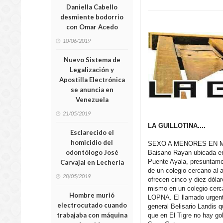
Daniella Cabello
desmiente bodorrio
con Omar Acedo
10/06/2019
Nuevo Sistema de
Legalización y
Apostilla Electrónica
se anuncia en
Venezuela
21/05/2019
LA GUILLOTINA....
Esclarecido el
homicidio del
SEXO A MENORES EN MER
odontólogo José
Baisano Rayan ubicada en
Puente Ayala, presuntamen
Carvajal en Lechería
de un colegio cercano al a
28/05/2019
ofrecen cinco y diez dólar
mismo en un colegio cerc
Hombre murió
LOPNA. El llamado urgente
electrocutado cuando
general Belisario Landis 
trabajaba con máquina
que en El Tigre no hay go