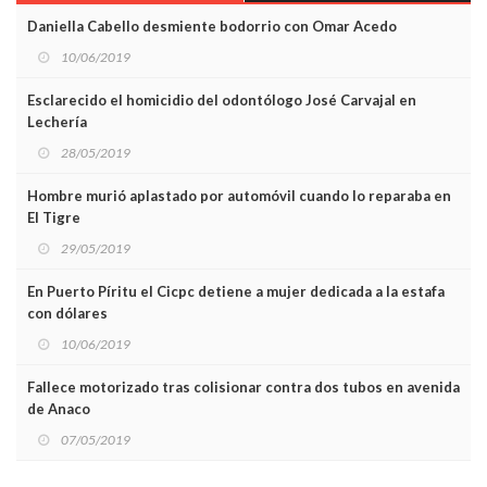
Daniella Cabello desmiente bodorrio con Omar Acedo
10/06/2019
Esclarecido el homicidio del odontólogo José Carvajal en
Lechería
28/05/2019
Hombre murió aplastado por automóvil cuando lo reparaba en
El Tigre
29/05/2019
En Puerto Píritu el Cicpc detiene a mujer dedicada a la estafa
con dólares
10/06/2019
Fallece motorizado tras colisionar contra dos tubos en avenida
de Anaco
07/05/2019