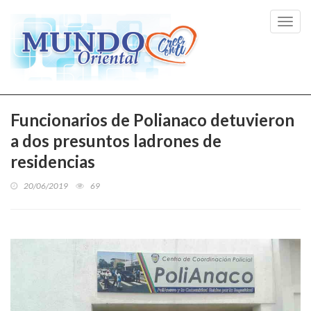
Toggl
navig
Funcionarios de Polianaco detuvieron
a dos presuntos ladrones de
residencias
20/06/2019
69