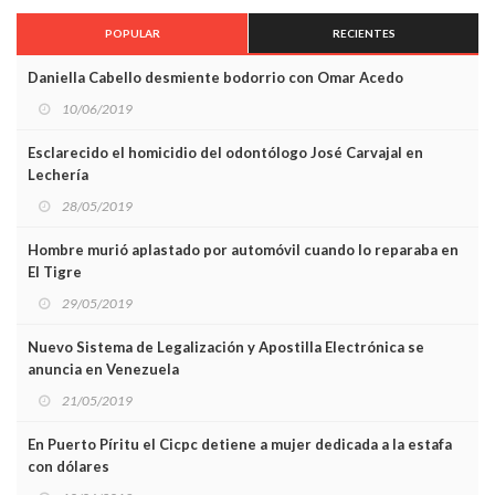
POPULAR
RECIENTES
Daniella Cabello desmiente bodorrio con Omar Acedo
10/06/2019
Esclarecido el homicidio del odontólogo José Carvajal en
Lechería
28/05/2019
Hombre murió aplastado por automóvil cuando lo reparaba en
El Tigre
29/05/2019
Nuevo Sistema de Legalización y Apostilla Electrónica se
anuncia en Venezuela
21/05/2019
En Puerto Píritu el Cicpc detiene a mujer dedicada a la estafa
con dólares