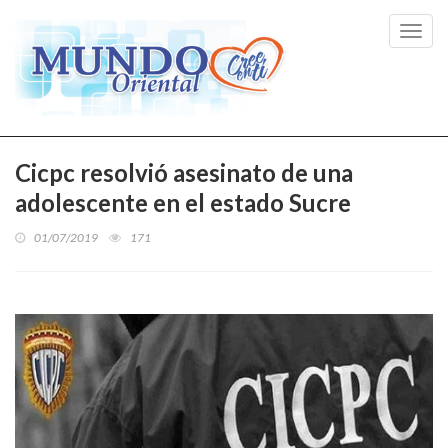
Toggl
navig
Cicpc resolvió asesinato de una
adolescente en el estado Sucre
01/07/2019
171