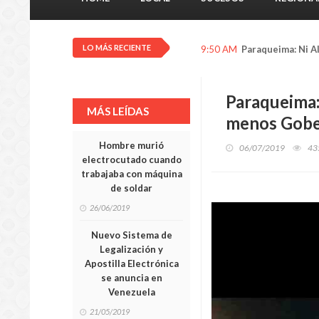
LO MÁS RECIENTE
9:50 AM
Paraqueima: Ni A
Paraqueima:
MÁS LEÍDAS
menos Gober
Hombre murió
06/07/2019
43
electrocutado cuando
trabajaba con máquina
de soldar
26/06/2019
Nuevo Sistema de
Legalización y
Apostilla Electrónica
se anuncia en
Venezuela
21/05/2019