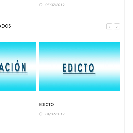
05/07/2019
05
ADOS
L
LOCAL
EDICTO
Polia
hampo
04/07/2019
02