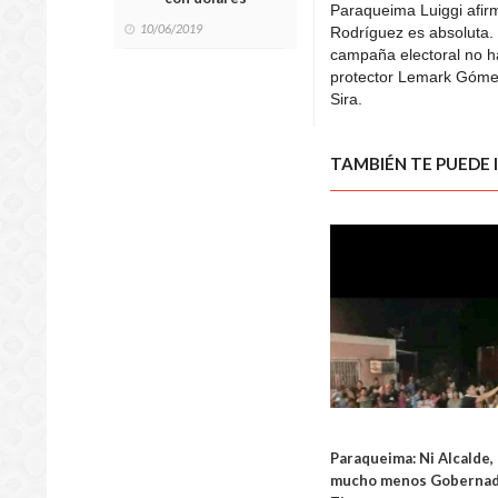
Paraqueima Luiggi afir
10/06/2019
Rodríguez es absoluta.
campaña electoral no ha
protector Lemark Góme
Sira.
TAMBIÉN TE PUEDE 
Paraqueima: Ni Alcalde, 
mucho menos Gobernado
LOCA