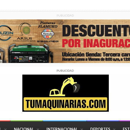
PUBLICIDAD
PUBLICIDAD
L
NACIONAL
INTERNACIONAL
DEPORTES
EST