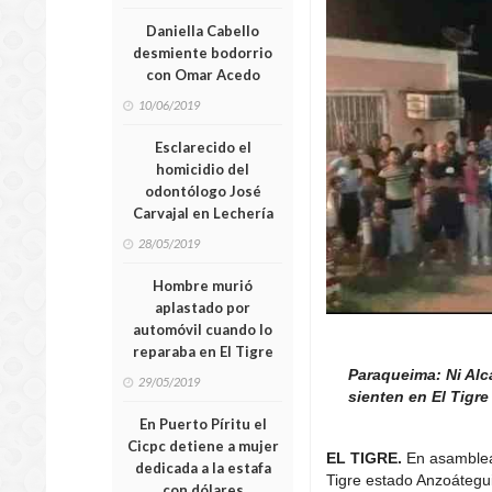
Daniella Cabello
desmiente bodorrio
con Omar Acedo
10/06/2019
Esclarecido el
homicidio del
odontólogo José
Carvajal en Lechería
28/05/2019
Hombre murió
aplastado por
automóvil cuando lo
reparaba en El Tigre
Paraqueima: Ni Alc
29/05/2019
sienten en El Tigre
En Puerto Píritu el
Cicpc detiene a mujer
EL TIGRE.
En asamblea 
dedicada a la estafa
Tigre estado Anzoátegui,
con dólares