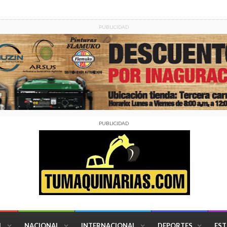
PUBLICIDAD
PUBLICIDAD
L
NACIONAL
INTERNACIONAL
DEPORTES
EST