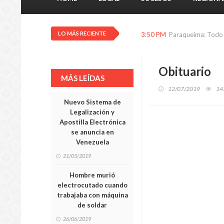
LO MÁS RECIENTE
3:50 PM
Paraqueima: Todo l
Obituario
MÁS LEÍDAS
12/07/2019
14
Nuevo Sistema de
Legalización y
Apostilla Electrónica
se anuncia en
Venezuela
21/05/2019
Hombre murió
electrocutado cuando
trabajaba con máquina
de soldar
26/06/2019