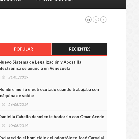
POPULAR
RECIENTES
Nuevo Sistema de Legalización y Apostilla
Electrónica se anuncia en Venezuela
21/05/2019
Hombre murió electrocutado cuando trabajaba con
máquina de soldar
26/06/2019
Daniella Cabello desmiente bodorrio con Omar Acedo
10/06/2019
Esclarecido el homicidio del odontólogo José Carvajal