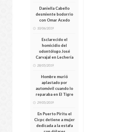
Daniella Cabello
desmiente bodorrio
con Omar Acedo
10/06/2019
Esclarecido el
homicidio del
odontólogo José
Carvajal en Lechería
28/05/2019
Hombre murió
aplastado por
automóvil cuando lo
reparaba en El Tigre
29/05/2019
En Puerto Píritu el
Cicpc detiene a mujer
dedicada a la estafa
con dólares