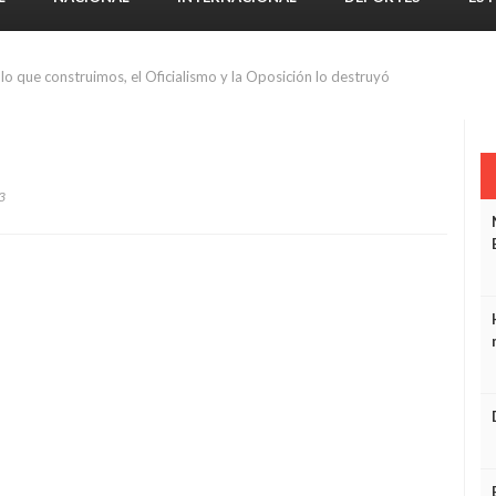
o que construimos, el Oficialismo y la Oposición lo destruyó
3