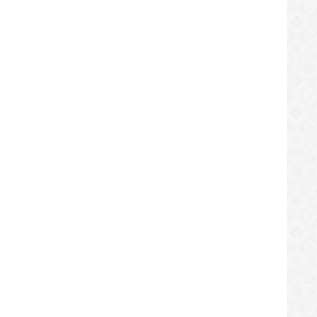
LOCAL
LOCAL
zan jornada del Gobierno de Calle en
Gremios de la salud y Frente d
r Suramérica de El Tigre
Trabajadores denuncian pésim
condiciones del hospital
/07/2019
12/07/2019