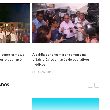
L
LOCAL
 construimos, el
Alcaldía pone en marcha programa
Reali
ón lo destruyó
oftalmológico a través de operativos
secto
médicos
12
12/07/2019
ADOS