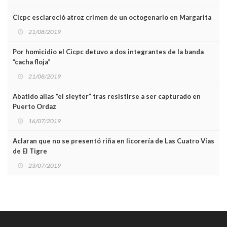
Cicpc esclareció atroz crimen de un octogenario en Margarita
21/08/2019
Por homicidio el Cicpc detuvo a dos integrantes de la banda
“cacha floja”
21/08/2019
Abatido alias “el sleyter” tras resistirse a ser capturado en
Puerto Ordaz
16/07/2019
Aclaran que no se presentó riña en licorería de Las Cuatro Vías
de El Tigre
23/07/2019