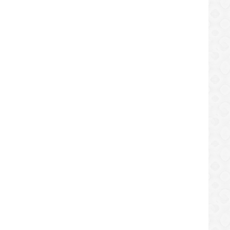
zuela denunciará ante la ONU estafa
Mesa social de Caracas: Caracas
NACIONAL
NACIONAL
a oposición contra PDVSA
452 aniversario en “desamparo 
/07/2019
25/07/2019
NACIONAL
REGIONAL
edo tras mega apagón: Suministro de
Directiva de Polianaco presidió
ina está garantizado
ascensos y entrega de reconoc