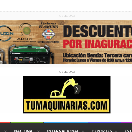
PUBLICIDAD
PUBLICIDAD
L
NACIONAL
INTERNACIONAL
DEPORTES
EST