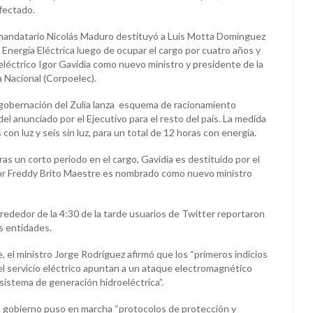
afectado.
l mandatario Nicolás Maduro destituyó a Luis Motta Domínguez
 Energía Eléctrica luego de ocupar el cargo por cuatro años y
eléctrico Igor Gavidia como nuevo ministro y presidente de la
a Nacional (Corpoelec).
a gobernación del Zulia lanza esquema de racionamiento
del anunciado por el Ejecutivo para el resto del país. La medida
con luz y seis sin luz, para un total de 12 horas con energía.
ras un corto periodo en el cargo, Gavidia es destituido por el
sor Freddy Brito Maestre es nombrado como nuevo ministro
lrededor de la 4:30 de la tarde usuarios de Twitter reportaron
s entidades.
e, el ministro Jorge Rodríguez afirmó que los “primeros indicios
el servicio eléctrico apuntan a un ataque electromagnético
sistema de generación hidroeléctrica”.
 gobierno puso en marcha “protocolos de protección y