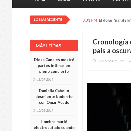
LO MÁS RECIENTE
3:31 PM
El dólar “paralelo
Cronología 
MÁS LEÍDAS
país a oscur
Diosa Canales mostró
23/07/2019
29
partes íntimas en
pleno concierto
18/07/2019
Daniella Cabello
desmiente bodorrio
con Omar Acedo
10/06/2019
Hombre murió
electrocutado cuando