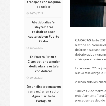
trabajaba con máquina
de soldar
26/06/2019
Abatido alias “el
sleyter” tras
resistirse a ser
capturado en Puerto
CARACAS
. Este 201
Ordaz
historia en Venezuel
16/07/2019
dejaron a su paso co
deteriorados y una 
En Puerto Píritu el
crisis que atraviesa el
Cicpc detiene a mujer
dedicada a la estafa
Este lunes, 22 de jul
con dólares
nueva falla alarga la 
10/06/2019
Así han sido los cua
De un disparo mataron
*Jueves 7 de marzo d
a una mujer en sector
prácticamente “analó
Agua Clarita de
precedentes debido a 
Pariaguán