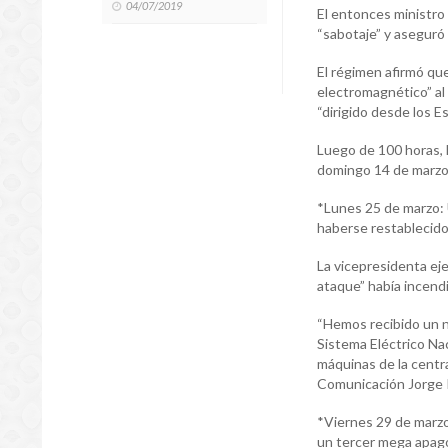
04/07/2019
El entonces ministro 
“sabotaje” y aseguró 
El régimen afirmó que
electromagnético” al 
“dirigido desde los E
Luego de 100 horas, 
domingo 14 de marzo a
*Lunes 25 de marzo: 
haberse restablecido 
La vicepresidenta ej
ataque” había incendi
“Hemos recibido un n
Sistema Eléctrico Na
máquinas de la central
Comunicación Jorge 
*Viernes 29 de marzo
un tercer mega apagón