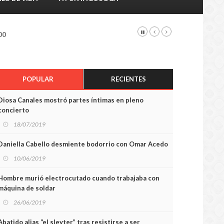
00
POPULAR
RECIENTES
Diosa Canales mostró partes íntimas en pleno
concierto
18/07/2019
Daniella Cabello desmiente bodorrio con Omar Acedo
10/06/2019
Hombre murió electrocutado cuando trabajaba con
máquina de soldar
26/06/2019
Abatido alias “el sleyter” tras resistirse a ser