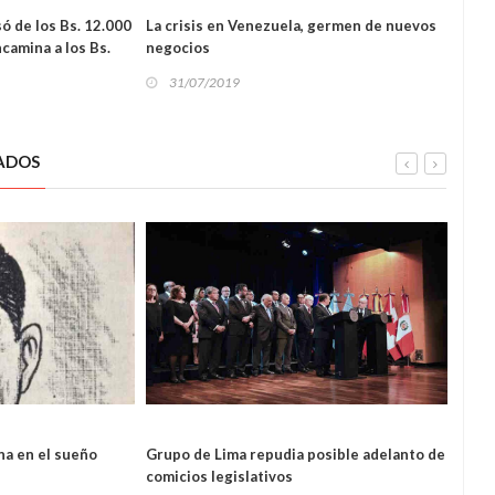
só de los Bs. 12.000
La crisis en Venezuela, germen de nuevos
Vene
ncamina a los Bs.
negocios
de l
31/07/2019
31
ADOS
INTERNACIONAL
na en el sueño
Grupo de Lima repudia posible adelanto de
Quev
comicios legislativos
gasol