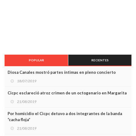
POPULAR
RECIENTES
Diosa Canales mostró partes íntimas en pleno concierto
18/07/2019
Cicpc esclareció atroz crimen de un octogenario en Margarita
21/08/2019
Por homicidio el Cicpc detuvo a dos integrantes de la banda
“cacha floja”
21/08/2019