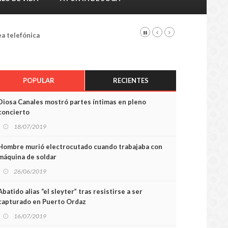
ea telefónica
POPULAR
RECIENTES
Diosa Canales mostró partes íntimas en pleno
concierto
18/07/2019
Hombre murió electrocutado cuando trabajaba con
máquina de soldar
26/06/2019
Abatido alias “el sleyter” tras resistirse a ser
capturado en Puerto Ordaz
16/07/2019