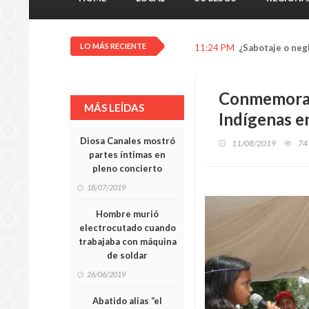
LO MÁS RECIENTE
11:24 PM
¿Sabotaje o neg
Conmemoran 
MÁS LEÍDAS
Indígenas en
Diosa Canales mostró
11/08/2019
74
partes íntimas en
pleno concierto
18/07/2019
Hombre murió
electrocutado cuando
trabajaba con máquina
de soldar
26/06/2019
Abatido alias “el