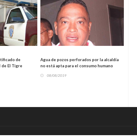
L
tificado de
Agua de pozos perforados por la alcaldía
Alcal
 de El Tigre
no está apta para el consumo humano
ambie
08/08/2019
08