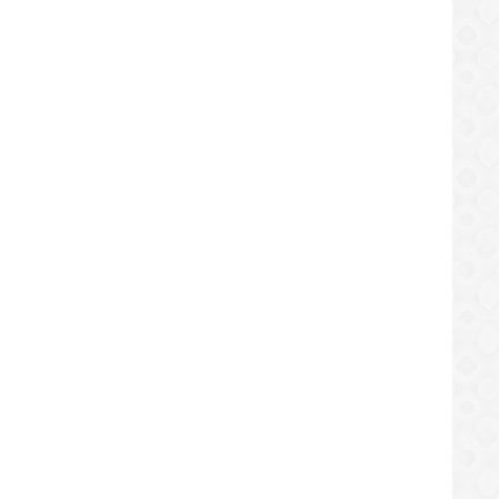
LOCAL
LOCAL
emoran Día Internacional de los
Reforzarán jornadas de vacuna
os Indígenas en El Tigre
niños en sectores de El Tigre
/08/2019
11/08/2019