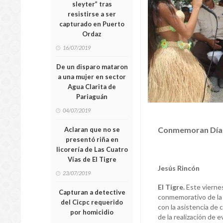
sleyter” tras
resistirse a ser
capturado en Puerto
Ordaz
16/07/2019
De un disparo mataron
a una mujer en sector
Agua Clarita de
Pariaguán
04/07/2019
Conmemoran Día In
Aclaran que no se
presentó riña en
licorería de Las Cuatro
Vías de El Tigre
Jesús Rincón
23/07/2019
El Tigre.
Este viernes 
Capturan a detective
conmemorativo de la 
del Cicpc requerido
con la asistencia de
por homicidio
de la realización de e