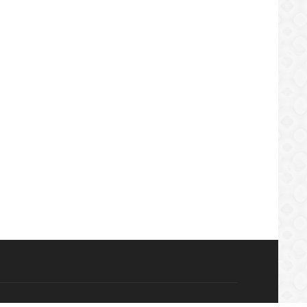
LOCAL
LOCAL
día de El Tigre mantiene saneamiento
Este viernes celebrarán el Día
ntal en avenidas de la ciudad
Internacional de los Pueblos I
/08/2019
08/08/2019