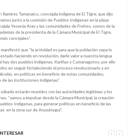
 Ramírez Tamanaico, concejala indígena de El Tigre, que dijo
amos junto a la comisión de Pueblos Indígenas en la plaza
oncejala Yesenia Aray y las comunidades de Freites, somos de la
además de la presidenta de la Cámara Municipal de El Tigre,
emás concejales”.
 manifestó que “la actividad es para que la población sepa lo
stado haciendo en revolución, darle valor a nuestra lengua
i hay dos pueblos indígenas, Kariñas y Cumanagotos; por ello
s en seguir fortaleciendo el proceso revolucionario y en
icolás, en políticas en beneficio de estas comunidades,
 de las instituciones indígenas”.
 sábado estarán reunidos con las autoridades legitimas y los
as, “vamos a impulsar desde la Cámara Municipal, la creación
Pueblos Indígenas, para generar políticas en beneficio de las
s en la zona sur de Anzoátegui”.
INTERESAR