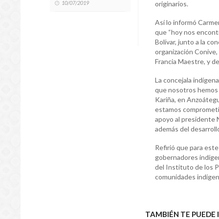
10/07/2019
originarios.
Así lo informó Carmen
que “hoy nos encontr
Bolívar, junto a la c
organización Conive, 
Francia Maestre, y d
La concejala indígena
que nosotros hemos e
Kariña, en Anzoátegu
estamos comprometido
apoyo al presidente N
además del desarrollo
Refirió que para este
gobernadores indígen
del Instituto de los 
comunidades indígena
TAMBIÉN TE PUEDE 