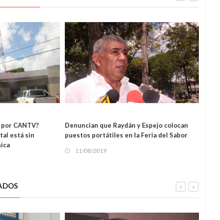
L
LOCAL
a por CANTV?
Denuncian que Raydán y Espejo colocan
Conm
al está sin
puestos portátiles en la Feria del Sabor
Puebl
nica
11/08/2019
11
ADOS