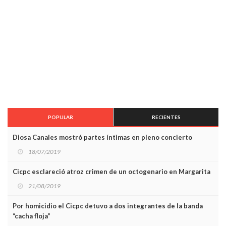
POPULAR
RECIENTES
Diosa Canales mostró partes íntimas en pleno concierto
18/07/2019
Cicpc esclareció atroz crimen de un octogenario en Margarita
21/08/2019
Por homicidio el Cicpc detuvo a dos integrantes de la banda
“cacha floja”