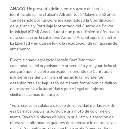
ANACO
. Un presunto delincuente y azote de barrio
identificado como el albañil Alfredo José Malavé de 52 años,
fue detenido por funcionarios asignados a la Coordinación
de Vigilancia y Patrullaje Motorizado del Cuerpo de Policía
Municipal (CPM) Anaco durante un procedimiento efectuado
esta semana en la calle José Antonio Anzoátegui del sector
La Libertad y en que se logró la incautación de un facsímil de
armamento.
El comisionado agregado Hernán Díaz Blanchard,
comandante del organismo de prevención y resguardo local,
aseguró que el sujeto apresado es oriundo de Cantaura y
mantiene residencia fija en el mismo lugar donde fue
detenido tras ser imputado de manera formal por los delitos
de resistencia a la autoridad y porte ilegal de objetos
similares a armas de duego.
“Este sujeto circulaba a exceso de velocidad por las vías de
esa barriada popular a bordo de una moto de color negro
marca Owen sin placas visibles, lo que llamó la atención de
nuestros uniformados quienes de inmediato le dieron la voz
de alto. Sin embargo, el sospechoso prefirió emprender la