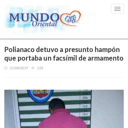
Toggl
navig
Polianaco detuvo a presunto hampón
que portaba un facsímil de armamento
21/08/2019
235