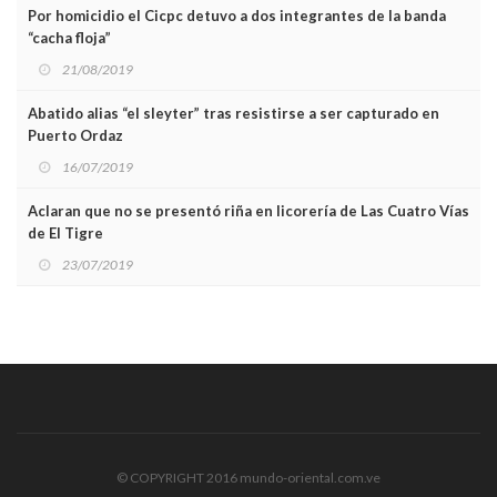
Por homicidio el Cicpc detuvo a dos integrantes de la banda
“cacha floja”
21/08/2019
Abatido alias “el sleyter” tras resistirse a ser capturado en
Puerto Ordaz
16/07/2019
Aclaran que no se presentó riña en licorería de Las Cuatro Vías
de El Tigre
23/07/2019
© COPYRIGHT 2016 mundo-oriental.com.ve