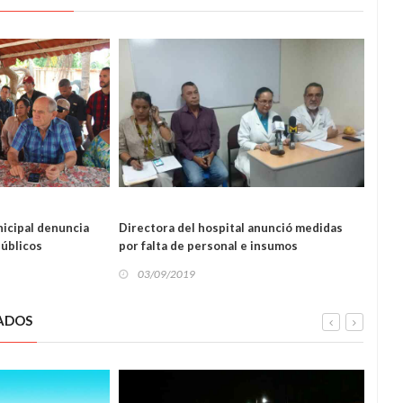
L
nicipal denuncia
Directora del hospital anunció medidas
Volun
LOCAL
públicos
por falta de personal e insumos
sus 
03/09/2019
03
ADOS