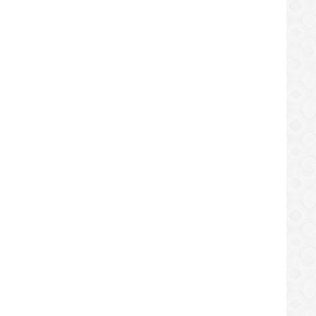
LOCAL
tad Popular anuncia movilización de
Vecinos protestan en La Flint p
LOCAL
estructuras en Simón Rodríguez
agua en 10 sectores de El Tigr
/09/2019
02/09/2019