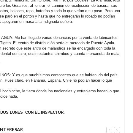
S: Morichal, San Onofre, Rahme, Los Cocales, La Alameda, Alto
 urb los Geranios, al entrar el camión de recolección de basura, sus
tos, balones, ropa, baterías y todo lo que veían a su paso. Pero una
se paró en el portón y hasta que no entregarán lo robado no podían
os apoyaron en masa a la indignada señora.
A: Me han llegado varias denuncias por la venta de lubricantes
Tigrito. El centro de distribución sería el mercado de Puente Ayala.
n secreto que este antro de malandros se ha encargado con toda la
sta dental con aire, desinfectantes chimbos y cuanta mercancía de mala
?
S: Y es que muchísimos cantoneces que se habían ido del país
eron. Pues claro, en Panamá, España, Chile no podían hacer lo que
l bochinche, la tierra donde los nacionales y extranjeros hacen lo que
 dice nada.
ODOS LUNES CON EL INSPECTOR.
INTERESAR