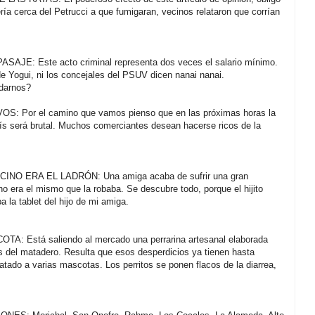
ría cerca del Petrucci a que fumigaran, vecinos relataron que corrían
JE: Este acto criminal representa dos veces el salario mínimo.
de Yogui, ni los concejales del PSUV dicen nanai nanai.
darnos?
 Por el camino que vamos pienso que en las próximas horas la
país será brutal. Muchos comerciantes desean hacerse ricos de la
NO ERA EL LADRÓN: Una amiga acaba de sufrir una gran
o era el mismo que la robaba. Se descubre todo, porque el hijito
a la tablet del hijo de mi amiga.
 Está saliendo al mercado una perrarina artesanal elaborada
s del matadero. Resulta que esos desperdicios ya tienen hasta
tado a varias mascotas. Los perritos se ponen flacos de la diarrea,