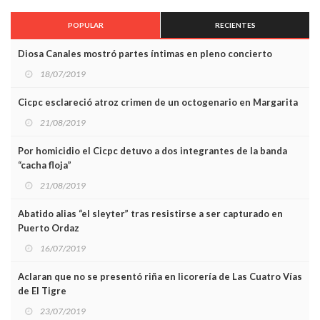
POPULAR
RECIENTES
Diosa Canales mostró partes íntimas en pleno concierto
18/07/2019
Cicpc esclareció atroz crimen de un octogenario en Margarita
21/08/2019
Por homicidio el Cicpc detuvo a dos integrantes de la banda
“cacha floja”
21/08/2019
Abatido alias “el sleyter” tras resistirse a ser capturado en
Puerto Ordaz
16/07/2019
Aclaran que no se presentó riña en licorería de Las Cuatro Vías
de El Tigre
23/07/2019