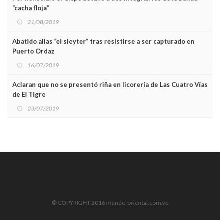
“cacha floja”
21/08/2019
Abatido alias “el sleyter” tras resistirse a ser capturado en
Puerto Ordaz
16/07/2019
Aclaran que no se presentó riña en licorería de Las Cuatro Vías
de El Tigre
23/07/2019
© COPYRIGHT 2016 mundo-oriental.com.ve