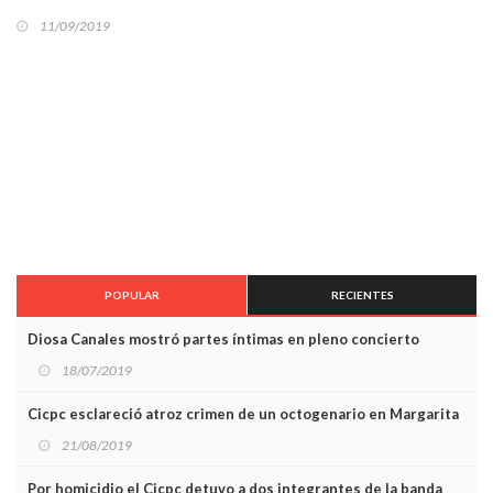
11/09/2019
POPULAR
RECIENTES
Diosa Canales mostró partes íntimas en pleno concierto
18/07/2019
Cicpc esclareció atroz crimen de un octogenario en Margarita
21/08/2019
Por homicidio el Cicpc detuvo a dos integrantes de la banda