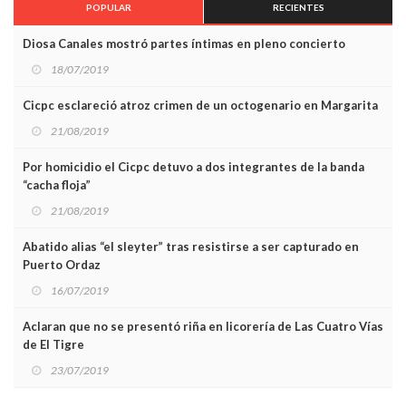
POPULAR
RECIENTES
Diosa Canales mostró partes íntimas en pleno concierto
18/07/2019
Cicpc esclareció atroz crimen de un octogenario en Margarita
21/08/2019
Por homicidio el Cicpc detuvo a dos integrantes de la banda
“cacha floja”
21/08/2019
Abatido alias “el sleyter” tras resistirse a ser capturado en
Puerto Ordaz
16/07/2019
Aclaran que no se presentó riña en licorería de Las Cuatro Vías
de El Tigre
23/07/2019