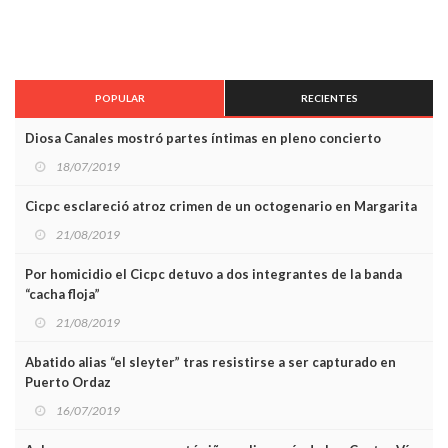
POPULAR
RECIENTES
Diosa Canales mostró partes íntimas en pleno concierto
18/07/2019
Cicpc esclareció atroz crimen de un octogenario en Margarita
21/08/2019
Por homicidio el Cicpc detuvo a dos integrantes de la banda
“cacha floja”
21/08/2019
Abatido alias “el sleyter” tras resistirse a ser capturado en
Puerto Ordaz
16/07/2019