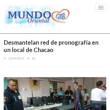
Toggl
navig
Desmantelan red de pronografía en
un local de Chacao
13/09/2019
66