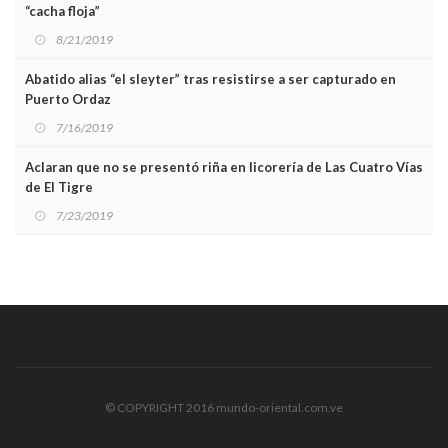
“cacha floja”
8/21/2019
Abatido alias “el sleyter” tras resistirse a ser capturado en
Puerto Ordaz
7/16/2019
Aclaran que no se presentó riña en licorería de Las Cuatro Vías
de El Tigre
7/23/2019
© COPYRIGHT 2016 mundo-oriental.com.ve