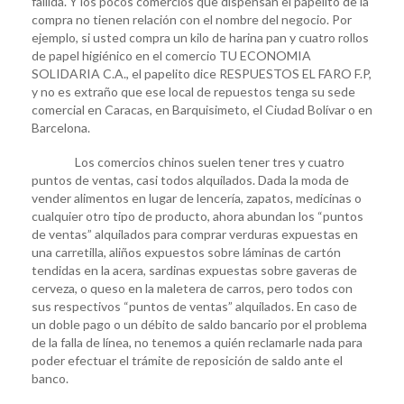
fallida. Y los pocos comercios que dispensan el papelito de la
compra no tienen relación con el nombre del negocio. Por
ejemplo, si usted compra un kilo de harina pan y cuatro rollos
de papel higiénico en el comercio TU ECONOMIA
SOLIDARIA C.A., el papelito dice RESPUESTOS EL FARO F.P,
y no es extraño que ese local de repuestos tenga su sede
comercial en Caracas, en Barquisimeto, el Ciudad Bolívar o en
Barcelona.
Los comercios chinos suelen tener tres y cuatro
puntos de ventas, casi todos alquilados. Dada la moda de
vender alimentos en lugar de lencería, zapatos, medicinas o
cualquier otro tipo de producto, ahora abundan los “puntos
de ventas” alquilados para comprar verduras expuestas en
una carretilla, aliños expuestos sobre láminas de cartón
tendidas en la acera, sardinas expuestas sobre gaveras de
cerveza, o queso en la maletera de carros, pero todos con
sus respectivos “puntos de ventas” alquilados. En caso de
un doble pago o un débito de saldo bancario por el problema
de la falla de línea, no tenemos a quién reclamarle nada para
poder efectuar el trámite de reposición de saldo ante el
banco.