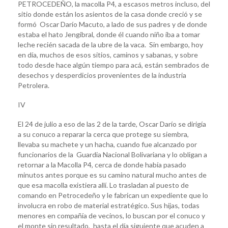
PETROCEDEÑO, la macolla P4, a escasos metros incluso, del
sitio donde están los asientos de la casa donde creció y se
formó Oscar Darío Macuto, a lado de sus padres y de donde
estaba el hato Jengibral, donde él cuando niño iba a tomar
leche recién sacada de la ubre de la vaca. Sin embargo, hoy
en día, muchos de esos sitios, caminos y sabanas, y sobre
todo desde hace algún tiempo para acá, están sembrados de
desechos y desperdicios provenientes de la industria
Petrolera.
IV
El 24 de julio a eso de las 2 de la tarde, Oscar Darío se dirigía
a su conuco a reparar la cerca que protege su siembra,
llevaba su machete y un hacha, cuando fue alcanzado por
funcionarios de la Guardia Nacional Bolivariana y lo obligan a
retornar a la Macolla P4, cerca de donde había pasado
minutos antes porque es su camino natural mucho antes de
que esa macolla existiera allí. Lo trasladan al puesto de
comando en Petrocedeño y le fabrican un expediente que lo
involucra en robo de material estratégico. Sus hijas, todas
menores en compañía de vecinos, lo buscan por el conuco y
el monte sin resultado, hasta el día siguiente que acuden a