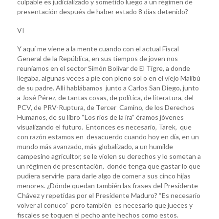
culpable es judicializado y sometido luego a un régimen de
presentación después de haber estado 8 días detenido?
VI
Y aquí me viene a la mente cuando con el actual Fiscal
General de la República, en sus tiempos de joven nos
reuníamos en el sector Simón Bolívar de El Tigre, a donde
llegaba, algunas veces a pie con pleno sol o en el viejo Malibú
de su padre. Allí hablábamos junto a Carlos San Diego, junto
a José Pérez, de tantas cosas, de política, de literatura, del
PCV, de PRV-Ruptura, de Tercer Camino, de los Derechos
Humanos, de su libro “Los ríos de la ira” éramos jóvenes
visualizando el futuro. Entonces es necesario, Tarek, que
con razón estamos en desacuerdo cuando hoy en día, en un
mundo más avanzado, más globalizado, a un humilde
campesino agricultor, se le violen su derechos y lo sometan a
un régimen de presentación, donde tenga que gastar lo que
pudiera servirle para darle algo de comer a sus cinco hijas
menores. ¿Dónde quedan también las frases del Presidente
Chávez y repetidas por el Presidente Maduro? “Es necesario
volver al conuco” pero también es necesario que jueces y
fiscales se toquen el pecho ante hechos como estos.