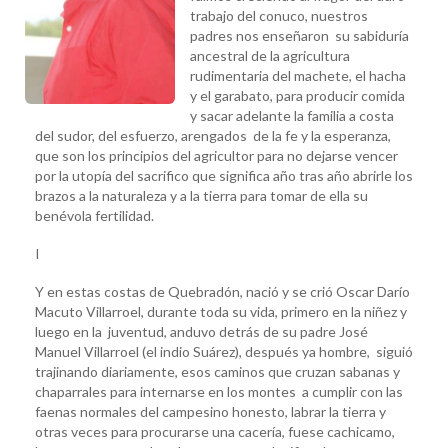
trabajo del conuco, nuestros
padres nos enseñaron su sabiduría
ancestral de la agricultura
rudimentaria del machete, el hacha
y el garabato, para producir comida
y sacar adelante la familia a costa
del sudor, del esfuerzo, arengados de la fe y la esperanza,
que son los principios del agricultor para no dejarse vencer
por la utopía del sacrifico que significa año tras año abrirle los
brazos a la naturaleza y a la tierra para tomar de ella su
benévola fertilidad.
I
Y en estas costas de Quebradón, nació y se crió Oscar Darío
Macuto Villarroel, durante toda su vida, primero en la niñez y
luego en la juventud, anduvo detrás de su padre José
Manuel Villarroel (el indio Suárez), después ya hombre, siguió
trajinando diariamente, esos caminos que cruzan sabanas y
chaparrales para internarse en los montes a cumplir con las
faenas normales del campesino honesto, labrar la tierra y
otras veces para procurarse una cacería, fuese cachicamo,