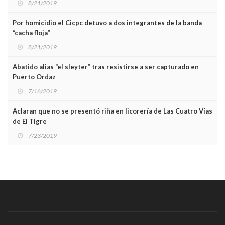
8/21/2019
Por homicidio el Cicpc detuvo a dos integrantes de la banda
“cacha floja”
8/21/2019
Abatido alias “el sleyter” tras resistirse a ser capturado en
Puerto Ordaz
7/16/2019
Aclaran que no se presentó riña en licorería de Las Cuatro Vías
de El Tigre
7/23/2019