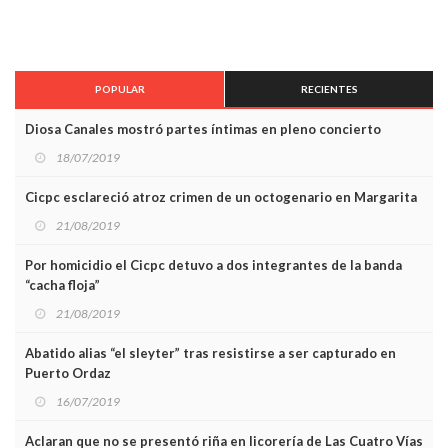
POPULAR
RECIENTES
Diosa Canales mostró partes íntimas en pleno concierto
18/07/2019
Cicpc esclareció atroz crimen de un octogenario en Margarita
21/08/2019
Por homicidio el Cicpc detuvo a dos integrantes de la banda
“cacha floja”
21/08/2019
Abatido alias “el sleyter” tras resistirse a ser capturado en
Puerto Ordaz
16/07/2019
Aclaran que no se presentó riña en licorería de Las Cuatro Vías