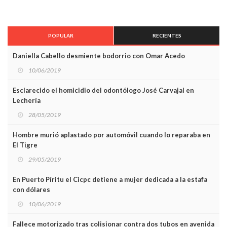
POPULAR
RECIENTES
Daniella Cabello desmiente bodorrio con Omar Acedo
10/06/2019
Esclarecido el homicidio del odontólogo José Carvajal en
Lechería
28/05/2019
Hombre murió aplastado por automóvil cuando lo reparaba en
El Tigre
29/05/2019
En Puerto Píritu el Cicpc detiene a mujer dedicada a la estafa
con dólares
10/06/2019
Fallece motorizado tras colisionar contra dos tubos en avenida