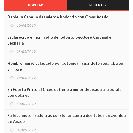
POPULAR
RECIENTES
Daniella Cabello desmiente bodorrio con Omar Acedo
10/06/2019
Esclarecido el homicidio del odontólogo José Carvajal en
Lechería
28/05/2019
Hombre murió aplastado por automóvil cuando lo reparaba en
El Tigre
29/05/2019
En Puerto Píritu el Cicpc detiene a mujer dedicada a la estafa
con dólares
10/06/2019
Fallece motorizado tras colisionar contra dos tubos en avenida
de Anaco
07/05/2019