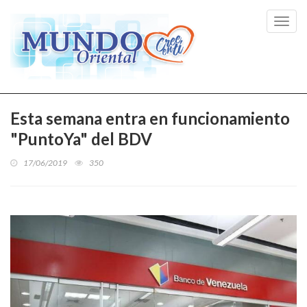
Toggl
navig
Esta semana entra en funcionamiento
"PuntoYa" del BDV
17/06/2019
350