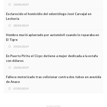
10/06/2019
Esclarecido el homicidio del odontólogo José Carvajal en
Lechería
28/05/2019
Hombre murió aplastado por automóvil cuando lo reparaba en
El Tigre
29/05/2019
En Puerto Píritu el Cicpc detiene a mujer dedicada a la estafa
con dólares
10/06/2019
Fallece motorizado tras colisionar contra dos tubos en avenida
de Anaco
07/05/2019
PUBLICIDAD