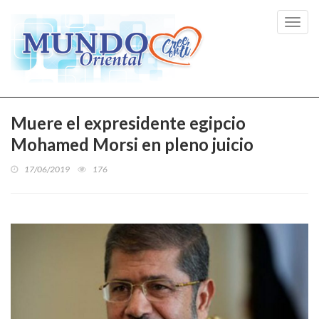
Toggl
navig
Muere el expresidente egipcio
Mohamed Morsi en pleno juicio
17/06/2019
176