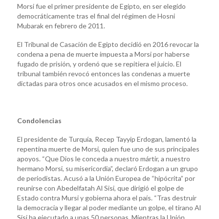
Morsi fue el primer presidente de Egipto, en ser elegido
democráticamente tras el final del régimen de Hosni
Mubarak en febrero de 2011.
El Tribunal de Casación de Egipto decidió en 2016 revocar la
condena a pena de muerte impuesta a Morsi por haberse
fugado de prisión, y ordenó que se repitiera el juicio. El
tribunal también revocó entonces las condenas a muerte
dictadas para otros once acusados en el mismo proceso.
Condolencias
El presidente de Turquía, Recep Tayyip Erdogan, lamentó la
repentina muerte de Morsi, quien fue uno de sus principales
apoyos. “Que Dios le conceda a nuestro mártir, a nuestro
hermano Morsi, su misericordia”, declaró Erdogan a un grupo
de periodistas. Acusó a la Unión Europea de “hipócrita” por
reunirse con Abedelfatah Al Sisi, que dirigió el golpe de
Estado contra Mursi y gobierna ahora el país. “Tras destruir
la democracia y llegar al poder mediante un golpe, el tirano Al
Sisi ha ejecutado a unas 50 personas. Mientras la Unión