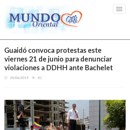
Toggl
navig
Guaidó convoca protestas este
viernes 21 de junio para denunciar
violaciones a DDHH ante Bachelet
20/06/2019
81