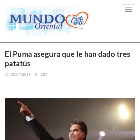
Toggl
navig
El Puma asegura que le han dado tres
patatús
02/07/2019
229