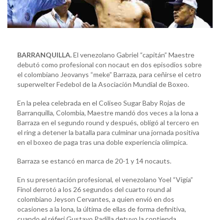
BARRANQUILLA.
El venezolano Gabriel “capitán” Maestre
debutó como profesional con nocaut en dos episodios sobre
el colombiano Jeovanys “meke” Barraza, para ceñirse el cetro
superwelter Fedebol de la Asociación Mundial de Boxeo.
En la pelea celebrada en el Coliseo Sugar Baby Rojas de
Barranquilla, Colombia, Maestre mandó dos veces a la lona a
Barraza en el segundo round y después, obligó al tercero en
el ring a detener la batalla para culminar una jornada positiva
en el boxeo de paga tras una doble experiencia olímpica.
Barraza se estancó en marca de 20-1 y 14 nocauts.
En su presentación profesional, el venezolano Yoel “Vigía”
Finol derrotó a los 26 segundos del cuarto round al
colombiano Jeyson Cervantes, a quien envió en dos
ocasiones a la lona, la última de ellas de forma definitiva,
cuando el réferi Gustavo Padilla detuvo la contienda.