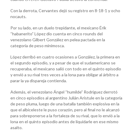
Con la derrota, Cervantes dejó su registro en 8-18-1 y ocho
nocauts.
Por su lado, en un duelo trepidante, el mexicano Érik
“habanerito” López dio cuenta en cinco rounds del
venezolano Gilbert González en pelea pactada en la
categoría de peso minimosca.
López derribó en cuatro ocasiones a González, la primera en
el segundo episodio, y a pesar de que el sudamericano se
recuperaba, el mexicano salió con todo en el quinto episodio
y envió a su rival tres veces a la lona para obligar al árbitro a
parar la ya dispareja contienda.
Además, el venezolano Ángel “humilde” Rodríguez derrotó
en cinco episodios al argentino Julián Aristule en la categoría
de peso pluma, luego de una batalla también explosiva en la
que el albiceleste le puso corazón, pero al final no le alcanzó
para sobreponerse a la fortaleza de su rival, que lo envió a la
lona en el quinto episodio antes de liquidarle en ese mismo
asalto.