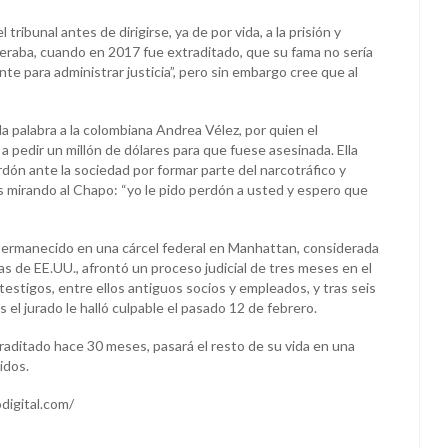
 tribunal antes de dirigirse, ya de por vida, a la prisión y
eraba, cuando en 2017 fue extraditado, que su fama no sería
te para administrar justicia”, pero sin embargo cree que al
 la palabra a la colombiana Andrea Vélez, por quien el
 a pedir un millón de dólares para que fuese asesinada. Ella
dón ante la sociedad por formar parte del narcotráfico y
s mirando al Chapo: “yo le pido perdón a usted y espero que
permanecido en una cárcel federal en Manhattan, considerada
s de EE.UU., afrontó un proceso judicial de tres meses en el
estigos, entre ellos antiguos socios y empleados, y tras seis
s el jurado le halló culpable el pasado 12 de febrero.
traditado hace 30 meses, pasará el resto de su vida en una
idos.
digital.com/