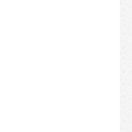
INTERNACIONAL
INTERNACIONAL
nalizará crisis socioeconómica de
Maduro anunció un plan para ll
zuela este miércoles
internet de alta velocidad a tod
/08/2019
23/08/2019