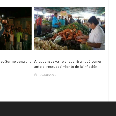
L
REGIONAL
vo Sur no pega una
Anaquenses ya no encuentran qué comer
Denu
ante el recrudecimiento de la inflación
anaq
29/08/2019
29