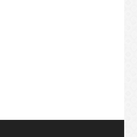
REGIONAL
ncian malos tratos a parturientas
UNT El Tigre: Falta de agua en E
LOCAL
uenses en el hospital de Cantaura
de extrema gravedad
/08/2019
28/08/2019