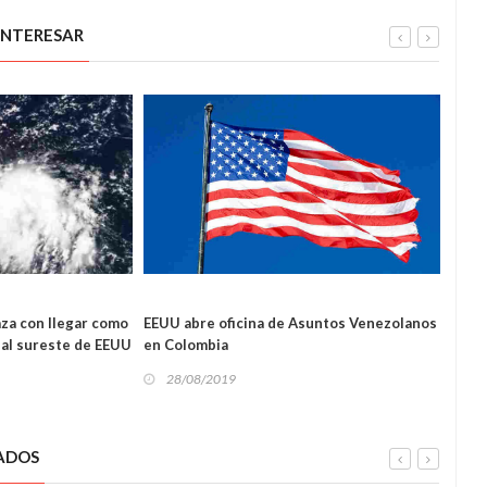
INTERESAR
INTERNACIONAL
IONAL
za con llegar como
EEUU abre oficina de Asuntos Venezolanos
OEA a
 al sureste de EEUU
en Colombia
Vene
28/08/2019
27
ADOS