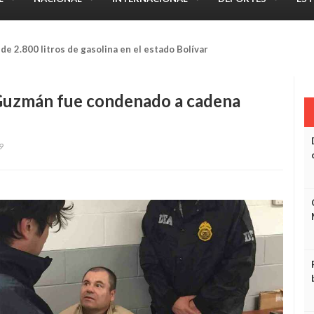
campo se dio un machetazo en una mano cuando estaba trabajando
Guzmán fue condenado a cadena
9