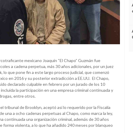
rcotraficante mexicano Joaquín “El Chapo” Guzmán fue
oles a cadena perpetua, más 30 años adicionales, por un juez
, lo que pone fin a este largo proceso judicial, que comenzó
xico en 2016 y su posterior extradicción a EE.UU. El Chapo,
sido declarado culpable en febrero por un jurado de los 10
incluida la participación en una empresa criminal continuada y
drogas, entre otros.
el tribunal de Brooklyn, aceptó así lo requerido por la Fiscalía
e una a ocho cadenas perpetuas al Chapo, como marca la ley,
a continuada una organización criminal, además de 30 años
de forma violenta, a lo que ha añadido 240 meses por blanqueo