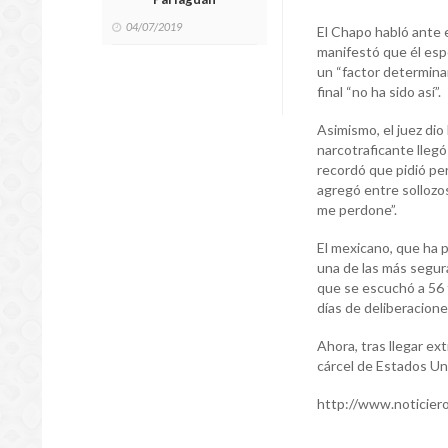
04/07/2019
El Chapo habló ante el
manifestó que él esp
un “factor determinan
final “no ha sido así”.
Asimismo, el juez dio
narcotraficante llegó
recordó que pidió per
agregó entre sollozo
me perdone”.
El mexicano, que ha 
una de las más segura
que se escuchó a 56 t
días de deliberacione
Ahora, tras llegar ex
cárcel de Estados Un
http://www.noticiero