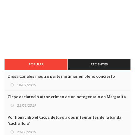
POPULAR
RECIENTES
Diosa Canales mostró partes íntimas en pleno concierto
18/07/2019
Cicpc esclareció atroz crimen de un octogenario en Margarita
21/08/2019
Por homicidio el Cicpc detuvo a dos integrantes de la banda
“cacha floja”
21/08/2019