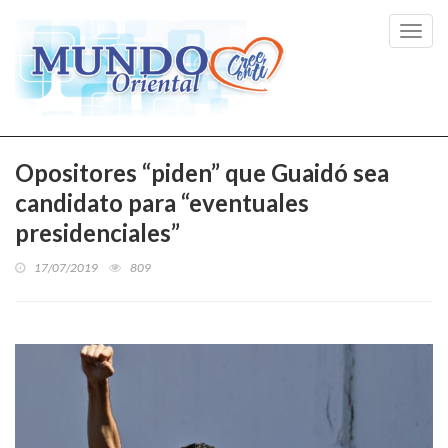
Toggl
navig
Opositores “piden” que Guaidó sea
candidato para “eventuales
presidenciales”
17/07/2019
809