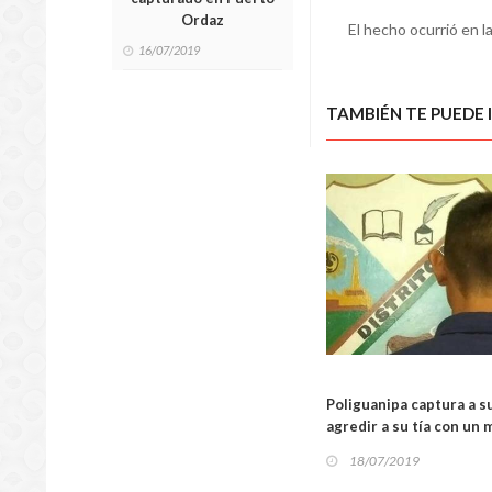
Ordaz
El hecho ocurrió en l
16/07/2019
TAMBIÉN TE PUEDE 
Poliguanipa captura a s
agredir a su tía con un
18/07/2019
SUCES