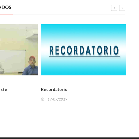
ADOS
LOCAL
este
Recordatorio
TRAN
C.A.
17/07/2019
17