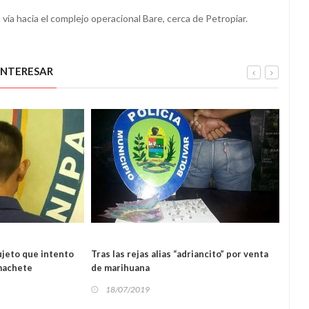
a vía hacia el complejo operacional Bare, cerca de Petropiar.
INTERESAR
SUCESOS
ujeto que intento
Tras las rejas alias “adriancito” por venta
Efect
 machete
de marihuana
por p
18/07/2019
18
OS