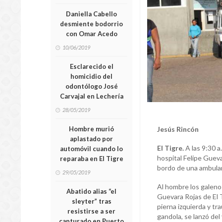
Daniella Cabello
desmiente bodorrio
con Omar Acedo
10/06/2019
Esclarecido el
homicidio del
odontólogo José
Carvajal en Lechería
28/05/2019
Hombre murió
Jesús Rincón
aplastado por
El Tigre.
A las 9:30 a
automóvil cuando lo
hospital Felipe Guev
reparaba en El Tigre
bordo de una ambulan
29/05/2019
Al hombre los galenos
Abatido alias “el
Guevara Rojas de El T
sleyter” tras
pierna izquierda y t
resistirse a ser
gandola, se lanzó de
capturado en Puerto