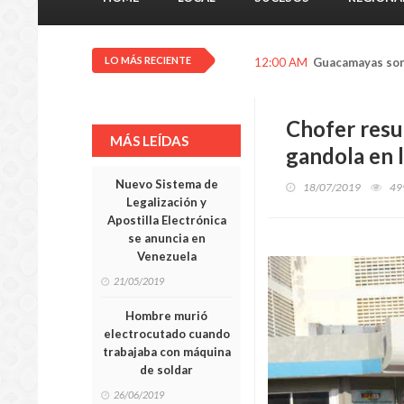
LO MÁS RECIENTE
5:11 PM
Manny Pacquiao a
Chofer resu
MÁS LEÍDAS
gandola en l
Nuevo Sistema de
18/07/2019
49
Legalización y
Apostilla Electrónica
se anuncia en
Venezuela
21/05/2019
Hombre murió
electrocutado cuando
trabajaba con máquina
de soldar
26/06/2019