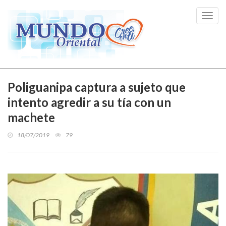
Toggl
navig
Poliguanipa captura a sujeto que
intento agredir a su tía con un
machete
18/07/2019
79