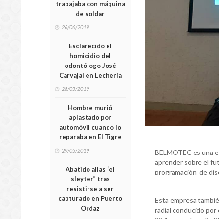
trabajaba con máquina
de soldar
26/06/2019
Esclarecido el
homicidio del
odontólogo José
Carvajal en Lechería
28/05/2019
Hombre murió
aplastado por
automóvil cuando lo
reparaba en El Tigre
29/05/2019
BELMOTEC es una empr
aprender sobre el fu
Abatido alias “el
programación, de di
sleyter” tras
resistirse a ser
capturado en Puerto
Esta empresa también
Ordaz
radial conducido por