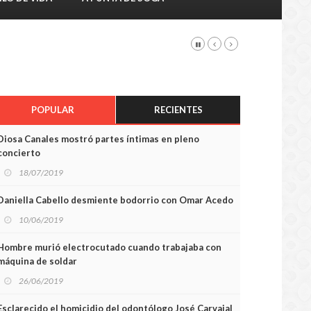
POPULAR
RECIENTES
Diosa Canales mostró partes íntimas en pleno
concierto
18/07/2019
Daniella Cabello desmiente bodorrio con Omar Acedo
10/06/2019
Hombre murió electrocutado cuando trabajaba con
máquina de soldar
26/06/2019
Esclarecido el homicidio del odontólogo José Carvajal