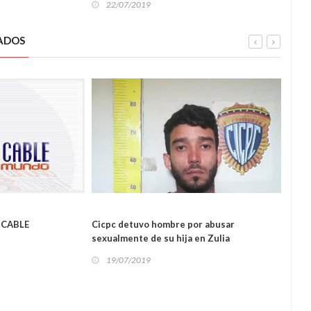
22/07/2019
22
L
ADOS
L
 CABLE
Cicpc detuvo hombre por abusar
Falle
sexualmente de su hija en Zulia
tras 
19/07/2019
19
SUCESOS