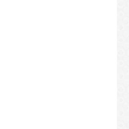
LOCAL
LOCAL
aforma Unitaria de Simón Rodríguez
Paraqueima y el MAS brindaron 
zará cabildo abierto en El Tigre
Felicidad a niños de El Tigre