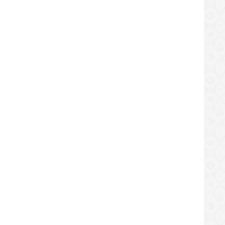
/07/2019
21/07/2019
SUCESOS
SUCESOS
cen cuatro atracadores de viviendas
Fallece delincuente involucrad
resistirse al Cicpc en Puerto Ordaz
homicidio de un detective tras
enfrentarse al Cicpc
/07/2019
19/07/2019