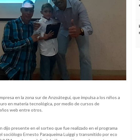
esa en la zona sur de Anzoátegui, que impulsa a los niños a
turo en materia tecnológica, por medio de cursos de
seños web entre otros.
 dijo presente en el sorteo que fue realizado en el programa
 el sociólogo Ernesto Paraqueima Luiggi y transmitido por eco