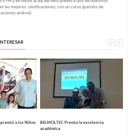
.9 FM y en honor al dia del niño premió a uno de nuestros
r las mejores clasificaciones, con un curso gratuito de
caciones android.
INTERESAR
premió a los Niños
BELMOLTEC Premia la excelencia
Plat
académica
reali
LOCAL