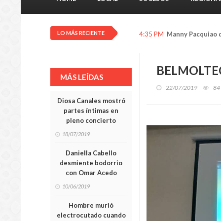
LO MÁS RECIENTE
4:35 PM
Manny Pacquiao d
BELMOLTEC 
MÁS LEÍDAS
22/07/2019
84
Diosa Canales mostró
partes íntimas en
pleno concierto
18/07/2019
Daniella Cabello
desmiente bodorrio
con Omar Acedo
10/06/2019
Hombre murió
electrocutado cuando