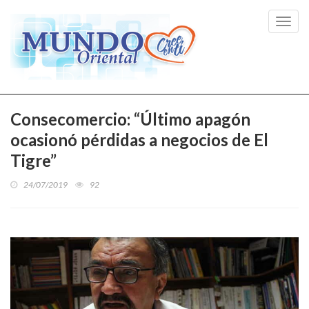
Toggl
navig
Consecomercio: “Último apagón
ocasionó pérdidas a negocios de El
Tigre”
24/07/2019
92