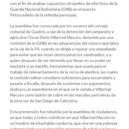
con el fin de analizar supuestos atropellos de efectivos de la
Guardia Nacional Bolivariana (GNB) en el puesto
Petrocedeño de la referida parroquia.
La asamblea fue convocada por los voceros del consejo
comunal de Guatire, a raíz de la detención del campesino y
agricultor Oscar Darío Villarroel Macuto, detenido por una
comisión de la (GNB) en las adyacencias del conuco que labra
en la vía de la P.4, cuando se dirigía a reparar una empalizada
para evitar que las reses destruyeran los sembradíos; y a
quien después de ser detenido por llevar en su poder un
machete y un martillo, herramientas que usaría para el
trabajo de relevantamiento de la cerca de alambre, las cuales
la comisión militar consideró suficientes para encarcelarlo y
pasarlo a fiscalía, después de sustentar con argumentos
dudosos un expediente en el que se le señala a Villarroel
Macuto como ladrón de cobre en las macollas petroleras de
la zona sur de San Diego de Cabrutica.
Esta pretensión fue rebatida por la asamblea de ciudadanos,
ya que todas y todos coindicen en que Villarroel Macuto es
un hombre de intachable conducta, que vive en una pobreza
extrema junto a sus cinco hijas menores de edad, a quienes